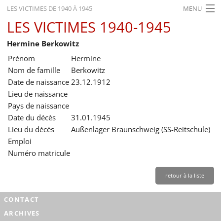
LES VICTIMES DE 1940 À 1945
MENU
LES VICTIMES 1940-1945
ACCUEIL
Hermine Berkowitz
ACTUALITÉS
Prénom
Hermine
EXPOSITIONS
Nom de famille
Berkowitz
Date de naissance
23.12.1912
HISTORIQUE
Lieu de naissance
Pays de naissance
FORMATION
Date du décès
31.01.1945
RECHERCHE
Lieu du décès
Außenlager Braunschweig (SS-Reitschule)
Emploi
SERVICE
Numéro matricule
Français
retour à la liste
CONTACT
ARCHIVES