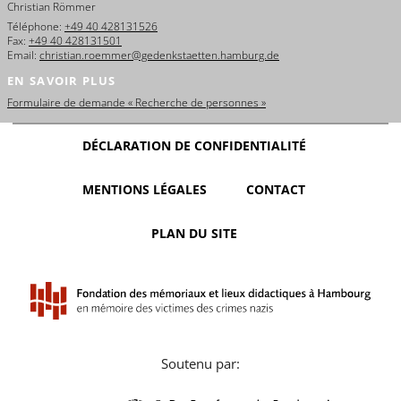
Christian Römmer
Téléphone:
+49 40 428131526
Fax:
+49 40 428131501
Email:
christian.roemmer@gedenkstaetten.hamburg.de
EN SAVOIR PLUS
Formulaire de demande « Recherche de personnes »
DÉCLARATION DE CONFIDENTIALITÉ
MENTIONS LÉGALES
CONTACT
PLAN DU SITE
Soutenu par: