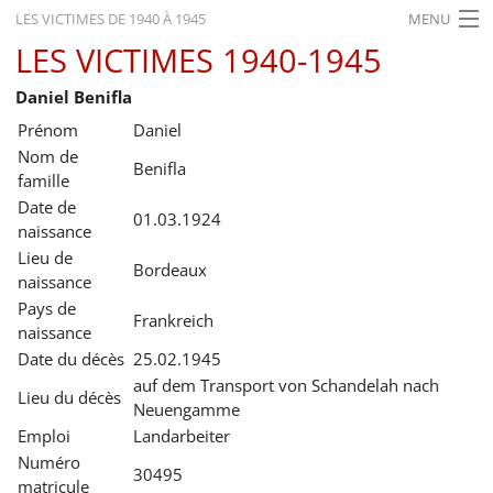
LES VICTIMES DE 1940 À 1945
MENU
LES VICTIMES 1940-1945
ACCUEIL
Daniel Benifla
ACTUALITÉS
Prénom
Daniel
EXPOSITIONS
Nom de
Benifla
famille
HISTORIQUE
Date de
01.03.1924
naissance
FORMATION
Lieu de
Bordeaux
naissance
RECHERCHE
Pays de
Frankreich
SERVICE
naissance
Date du décès
25.02.1945
Français
auf dem Transport von Schandelah nach
Lieu du décès
Neuengamme
Emploi
Landarbeiter
Numéro
30495
matricule