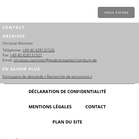
retour à la liste
CONTACT
ARCHIVES
Christian Römmer
Téléphone:
+49 40 428131526
Fax:
+49 40 428131501
Email:
christian.roemmer@gedenkstaetten.hamburg.de
EN SAVOIR PLUS
Formulaire de demande « Recherche de personnes »
DÉCLARATION DE CONFIDENTIALITÉ
MENTIONS LÉGALES
CONTACT
PLAN DU SITE