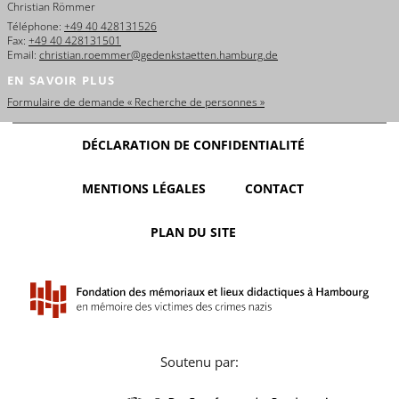
Christian Römmer
Téléphone:
+49 40 428131526
Fax:
+49 40 428131501
Email:
christian.roemmer@gedenkstaetten.hamburg.de
EN SAVOIR PLUS
Formulaire de demande « Recherche de personnes »
DÉCLARATION DE CONFIDENTIALITÉ
MENTIONS LÉGALES
CONTACT
PLAN DU SITE
Soutenu par: