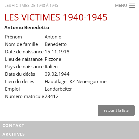
LES VICTIMES DE 1940 À 1945
MENU
LES VICTIMES 1940-1945
ACCUEIL
Antonio Benedetto
ACTUALITÉS
Prénom
Antonio
EXPOSITIONS
Nom de famille
Benedetto
Date de naissance
15.11.1918
HISTORIQUE
Lieu de naissance
Pizzone
Pays de naissance
Italien
FORMATION
Date du décès
09.02.1944
RECHERCHE
Lieu du décès
Hauptlager KZ Neuengamme
Emploi
Landarbeiter
SERVICE
Numéro matricule
23412
Français
retour à la liste
CONTACT
ARCHIVES