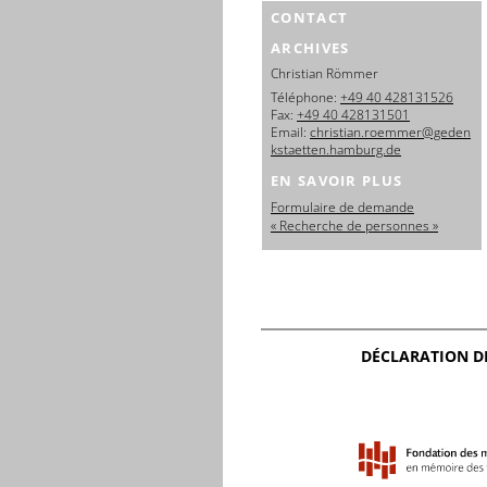
CONTACT
ARCHIVES
Christian Römmer
Téléphone:
+49 40 428131526
Fax:
+49 40 428131501
Email:
christian.roemmer@geden
kstaetten.hamburg.de
EN SAVOIR PLUS
Formulaire de demande
« Recherche de personnes »
DÉCLARATION D