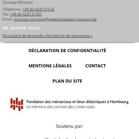
Christian Römmer
Téléphone:
+49 40 428131526
Fax:
+49 40 428131501
Email:
christian.roemmer@gedenkstaetten.hamburg.de
EN SAVOIR PLUS
Formulaire de demande « Recherche de personnes »
DÉCLARATION DE CONFIDENTIALITÉ
MENTIONS LÉGALES
CONTACT
PLAN DU SITE
Soutenu par: