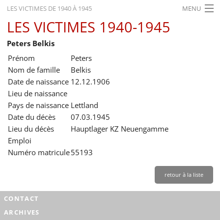
LES VICTIMES DE 1940 À 1945
MENU
LES VICTIMES 1940-1945
ACCUEIL
Peters Belkis
ACTUALITÉS
Prénom
Peters
EXPOSITIONS
Nom de famille
Belkis
Date de naissance
12.12.1906
HISTORIQUE
Lieu de naissance
Pays de naissance
Lettland
FORMATION
Date du décès
07.03.1945
RECHERCHE
Lieu du décès
Hauptlager KZ Neuengamme
Emploi
SERVICE
Numéro matricule
55193
Français
retour à la liste
CONTACT
ARCHIVES