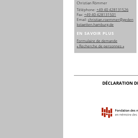
Christian Römmer
Téléphone:
+49 40 428131526
Fax:
+49 40 428131501
Email:
christian.roemmer@geden
kstaetten.hamburg.de
EN SAVOIR PLUS
Formulaire de demande
« Recherche de personnes »
DÉCLARATION D