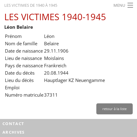
LES VICTIMES DE 1940 À 1945
MENU
LES VICTIMES 1940-1945
ACCUEIL
Léon Belaire
ACTUALITÉS
Prénom
Léon
EXPOSITIONS
Nom de famille
Belaire
Date de naissance
29.11.1906
HISTORIQUE
Lieu de naissance
Moislains
Pays de naissance
Frankreich
FORMATION
Date du décès
20.08.1944
RECHERCHE
Lieu du décès
Hauptlager KZ Neuengamme
Emploi
SERVICE
Numéro matricule
37311
Français
retour à la liste
CONTACT
ARCHIVES