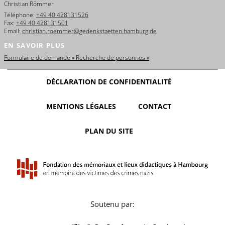
Christian Römmer
Téléphone:
+49 40 428131526
Fax:
+49 40 428131501
Email:
christian.roemmer@gedenkstaetten.hamburg.de
EN SAVOIR PLUS
Formulaire de demande « Recherche de personnes »
DÉCLARATION DE CONFIDENTIALITÉ
MENTIONS LÉGALES
CONTACT
PLAN DU SITE
Soutenu par: