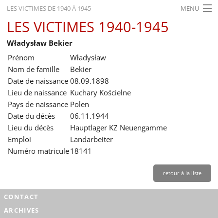
LES VICTIMES DE 1940 À 1945
MENU
LES VICTIMES 1940-1945
ACCUEIL
Władysław Bekier
ACTUALITÉS
Prénom
Władysław
EXPOSITIONS
Nom de famille
Bekier
Date de naissance
08.09.1898
HISTORIQUE
Lieu de naissance
Kuchary Kościelne
Pays de naissance
Polen
FORMATION
Date du décès
06.11.1944
RECHERCHE
Lieu du décès
Hauptlager KZ Neuengamme
Emploi
Landarbeiter
SERVICE
Numéro matricule
18141
Français
retour à la liste
CONTACT
ARCHIVES