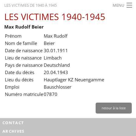
LES VICTIMES DE 1940 À 1945
MENU
LES VICTIMES 1940-1945
ACCUEIL
Max Rudolf Beier
ACTUALITÉS
Prénom
Max Rudolf
EXPOSITIONS
Nom de famille
Beier
Date de naissance
30.01.1911
HISTORIQUE
Lieu de naissance
Limbach
Pays de naissance
Deutschland
FORMATION
Date du décès
20.04.1943
RECHERCHE
Lieu du décès
Hauptlager KZ Neuengamme
Emploi
Bauschlosser
SERVICE
Numéro matricule
07870
Français
retour à la liste
CONTACT
ARCHIVES