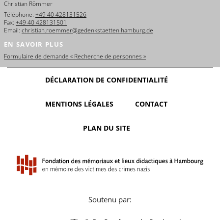
Christian Römmer
Téléphone:
+49 40 428131526
Fax:
+49 40 428131501
Email:
christian.roemmer@gedenkstaetten.hamburg.de
EN SAVOIR PLUS
Formulaire de demande « Recherche de personnes »
DÉCLARATION DE CONFIDENTIALITÉ
MENTIONS LÉGALES
CONTACT
PLAN DU SITE
Soutenu par: