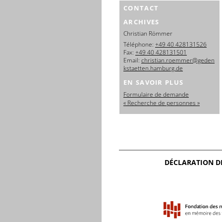
CONTACT
ARCHIVES
Christian Römmer
Téléphone:
+49 40 428131526
Fax:
+49 40 428131501
Email:
christian.roemmer@geden
kstaetten.hamburg.de
EN SAVOIR PLUS
Formulaire de demande
« Recherche de personnes »
DÉCLARATION D