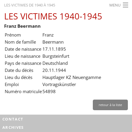
LES VICTIMES DE 1940 À 1945
MENU
LES VICTIMES 1940-1945
ACCUEIL
Franz Beermann
ACTUALITÉS
Prénom
Franz
EXPOSITIONS
Nom de famille
Beermann
Date de naissance
17.11.1895
HISTORIQUE
Lieu de naissance
Burgsteinfurt
Pays de naissance
Deutschland
FORMATION
Date du décès
20.11.1944
RECHERCHE
Lieu du décès
Hauptlager KZ Neuengamme
Emploi
Vortragskünstler
SERVICE
Numéro matricule
54898
Français
retour à la liste
CONTACT
ARCHIVES