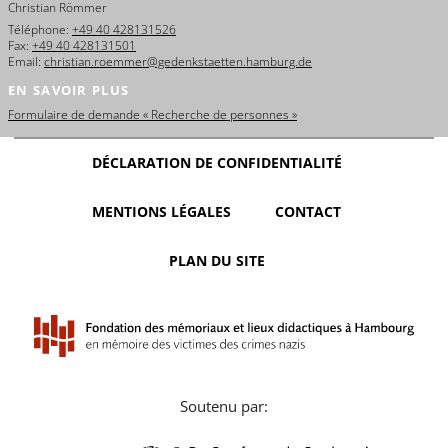
Christian Römmer
Téléphone:
+49 40 428131526
Fax:
+49 40 428131501
Email:
christian.roemmer@gedenkstaetten.hamburg.de
EN SAVOIR PLUS
Formulaire de demande « Recherche de personnes »
DÉCLARATION DE CONFIDENTIALITÉ
MENTIONS LÉGALES
CONTACT
PLAN DU SITE
Soutenu par: