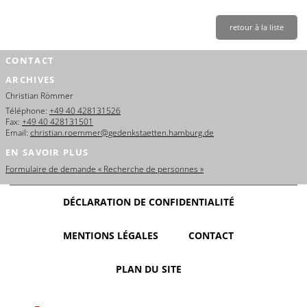
retour à la liste
CONTACT
ARCHIVES
Christian Römmer
Téléphone:
+49 40 428131526
Fax:
+49 40 428131501
Email:
christian.roemmer@gedenkstaetten.hamburg.de
EN SAVOIR PLUS
Formulaire de demande « Recherche de personnes »
DÉCLARATION DE CONFIDENTIALITÉ
MENTIONS LÉGALES
CONTACT
PLAN DU SITE