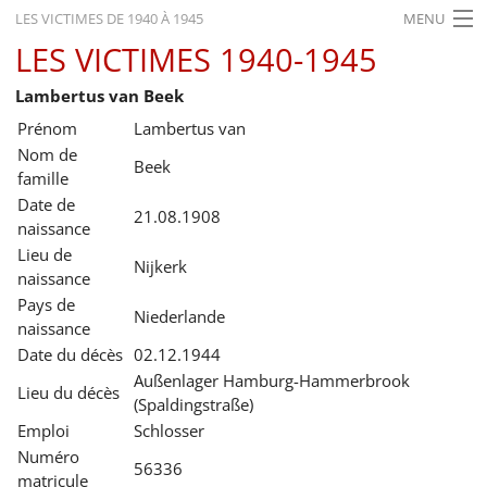
LES VICTIMES DE 1940 À 1945
MENU
LES VICTIMES 1940-1945
ACCUEIL
Lambertus van Beek
ACTUALITÉS
Prénom
Lambertus van
EXPOSITIONS
Nom de
Beek
famille
HISTORIQUE
Date de
21.08.1908
naissance
FORMATION
Lieu de
Nijkerk
naissance
RECHERCHE
Pays de
Niederlande
SERVICE
naissance
Date du décès
02.12.1944
Français
Außenlager Hamburg-Hammerbrook
Lieu du décès
(Spaldingstraße)
Emploi
Schlosser
Numéro
56336
matricule