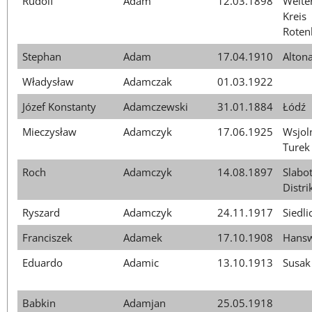
Rudolf
Adam
12.03.1898
Weite
Kreis
Roten
Stephan
Adam
17.04.1910
Alton
Władysław
Adamczak
01.03.1922
Józef Konstanty
Adamczewski
31.01.1884
Łódź
Mieczysław
Adamczyk
17.06.1925
Wsjoln
Turek
Roch
Adamczyk
14.08.1897
Slabot
Distr
Ryszard
Adamczyk
24.11.1917
Siedli
Franciszek
Adamek
17.10.1908
Hans
Eduardo
Adamic
13.10.1913
Susak
Babkin
Adamjan
25.05.1918