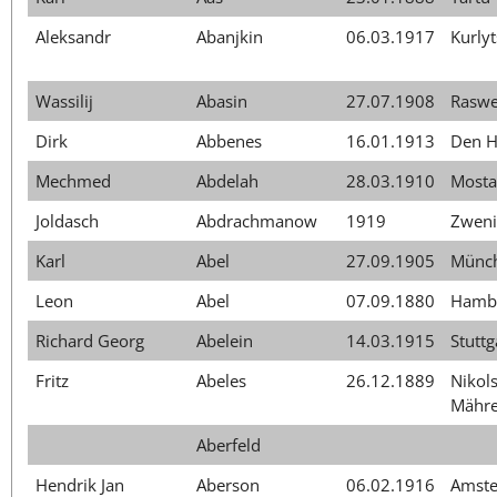
Aleksandr
Abanjkin
06.03.1917
Kurly
Wassilij
Abasin
27.07.1908
Raswe
Dirk
Abbenes
16.01.1913
Den H
Mechmed
Abdelah
28.03.1910
Most
Joldasch
Abdrachmanow
1919
Zweni
Karl
Abel
27.09.1905
Münc
Leon
Abel
07.09.1880
Hamb
Richard Georg
Abelein
14.03.1915
Stuttg
Fritz
Abeles
26.12.1889
Nikol
Mähr
Aberfeld
Hendrik Jan
Aberson
06.02.1916
Amst