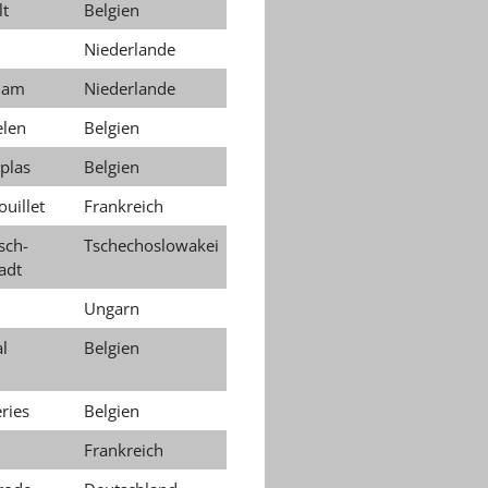
lt
Belgien
Niederlande
dam
Niederlande
len
Belgien
plas
Belgien
uillet
Frankreich
sch-
Tschechoslowakei
adt
Ungarn
l
Belgien
ries
Belgien
Frankreich