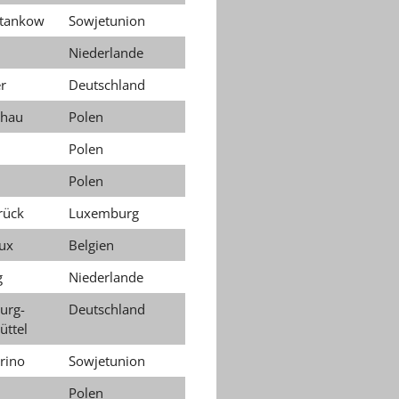
tankow
Sowjetunion
Niederlande
r
Deutschland
chau
Polen
Polen
Polen
rück
Luxemburg
ux
Belgien
g
Niederlande
urg-
Deutschland
üttel
rino
Sowjetunion
Polen