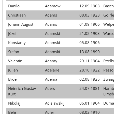
Danilo
Adamow
12.09.1903
Basch
Christiaan
Adams
08.03.1923
Goirle
Johann August
Adams
01.09.1906
Welpe
Józef
Adamski
21.02.1903
Wars
Konstanty
Adamski
05.08.1906
Stefan
Adamski
13.08.1890
Valentin
Adamy
29.11.1904
Ettelb
Julien
Adelaire
28.10.1922
Pesso
Broer
Adema
02.08.1925
Zwaa
Heinrich Gustav
Aders
24.07.1881
Hamb
Kurt
Eimsb
Nikolaj
Adislawskij
06.01.1904
Duma
Behr
Adler
08.03.1910