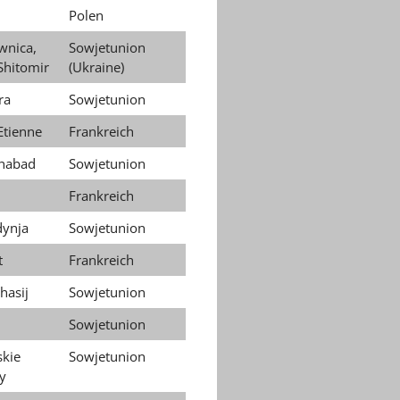
Polen
wnica,
Sowjetunion
Shitomir
(Ukraine)
ra
Sowjetunion
Etienne
Frankreich
habad
Sowjetunion
Frankreich
ynja
Sowjetunion
t
Frankreich
hasij
Sowjetunion
Sowjetunion
skie
Sowjetunion
y