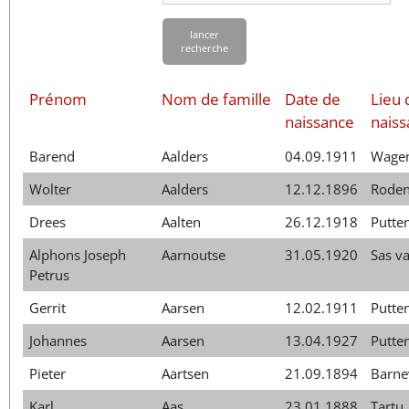
日本語
lancer
recherche
Prénom
Nom de famille
Date de
Lieu 
naissance
nais
Barend
Aalders
04.09.1911
Wage
Wolter
Aalders
12.12.1896
Rode
Drees
Aalten
26.12.1918
Putte
Alphons Joseph
Aarnoutse
31.05.1920
Sas v
Petrus
Gerrit
Aarsen
12.02.1911
Putte
Johannes
Aarsen
13.04.1927
Putte
Pieter
Aartsen
21.09.1894
Barne
Karl
Aas
23.01.1888
Tartu