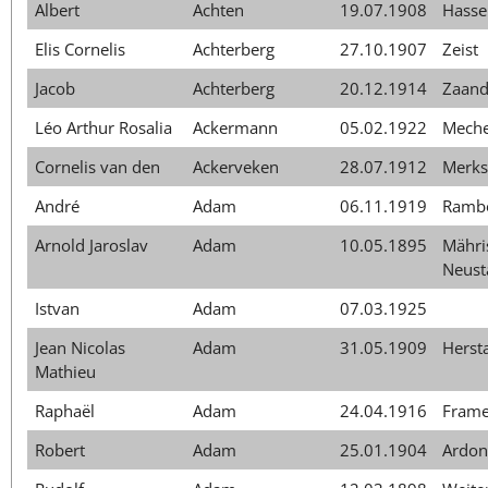
Albert
Achten
19.07.1908
Hasse
Elis Cornelis
Achterberg
27.10.1907
Zeist
Jacob
Achterberg
20.12.1914
Zaan
Léo Arthur Rosalia
Ackermann
05.02.1922
Meche
Cornelis van den
Ackerveken
28.07.1912
Merks
André
Adam
06.11.1919
Rambo
Arnold Jaroslav
Adam
10.05.1895
Mähri
Neust
Istvan
Adam
07.03.1925
Jean Nicolas
Adam
31.05.1909
Hersta
Mathieu
Raphaël
Adam
24.04.1916
Frame
Robert
Adam
25.01.1904
Ardon