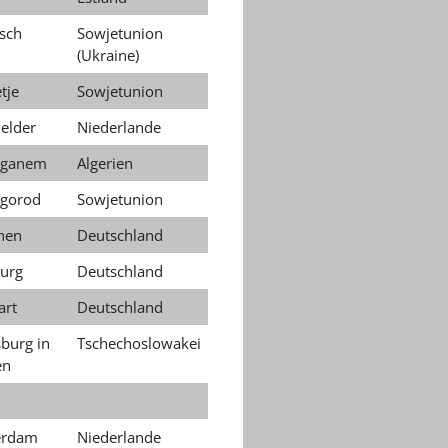
tsch
Sowjetunion
(Ukraine)
tje
Sowjetunion
elder
Niederlande
aganem
Algerien
gorod
Sowjetunion
hen
Deutschland
urg
Deutschland
art
Deutschland
sburg in
Tschechoslowakei
en
erdam
Niederlande