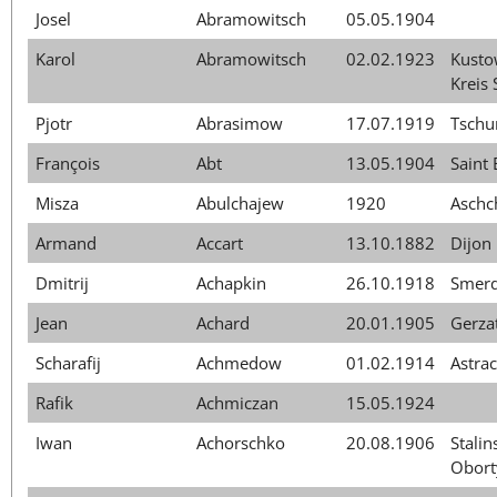
Josel
Abramowitsch
05.05.1904
Karol
Abramowitsch
02.02.1923
Kusto
Kreis 
Pjotr
Abrasimow
17.07.1919
Tschu
François
Abt
13.05.1904
Saint 
Misza
Abulchajew
1920
Aschc
Armand
Accart
13.10.1882
Dijon
Dmitrij
Achapkin
26.10.1918
Smerd
Jean
Achard
20.01.1905
Gerza
Scharafij
Achmedow
01.02.1914
Astrac
Rafik
Achmiczan
15.05.1924
Iwan
Achorschko
20.08.1906
Stalin
Obort