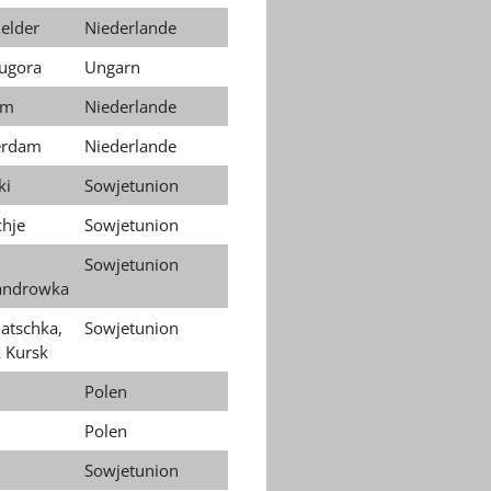
elder
Niederlande
rugora
Ungarn
em
Niederlande
erdam
Niederlande
ki
Sowjetunion
hje
Sowjetunion
Sowjetunion
androwka
atschka,
Sowjetunion
k Kursk
Polen
Polen
Sowjetunion