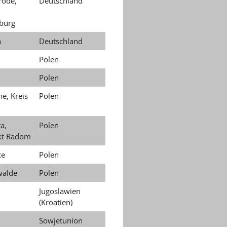
rode,
Deutschland
burg
a
Deutschland
Polen
Polen
e, Kreis
Polen
a,
Polen
ikt Radom
ce
Polen
walde
Polen
Jugoslawien
(Kroatien)
Sowjetunion