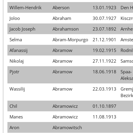
Willem-Hendrik
Aberson
13.01.1923
Den H
Joloo
Abraham
30.07.1927
Kiscz
Jacob Joseph
Abrahamson
23.07.1892
Arnh
Selma
Abram-Morpurgo
21.12.1901
Amst
Afanassij
Abramow
19.02.1915
Rodni
Nikolaj
Abramow
27.11.1922
Samsc
Pjotr
Abramow
18.06.1918
Spaa-
Aleks
Wassilij
Abramow
22.03.1913
Gremj
Bezir
Chil
Abramowicz
01.10.1897
Manes
Abramowicz
11.08.1913
Aron
Abramowitsch