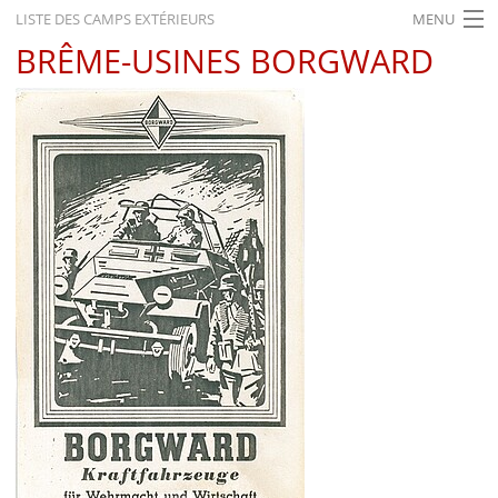
LISTE DES CAMPS EXTÉRIEURS
MENU
BRÊME-USINES BORGWARD
ACCUEIL
ACTUALITÉS
EXPOSITIONS
HISTORIQUE
FORMATION
RECHERCHE
SERVICE
Français