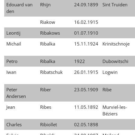
Edouard van
Rhijn
24.09.1899
Sint Truiden
den
Riakow
16.02.1915
Leontij
Ribakows
01.07.1910
Michail
Ribalka
15.11.1924
Krinitschnoje
Petro
Ribalka
1922
Dubowitschi
Iwan
Ribatschuk
26.01.1915
Logwin
Peter
Riber
23.05.1909
Ribe
Andersen
Jean
Ribes
11.05.1892
Murviel-les-
Béziers
Charles
Ribiollet
02.05.1898