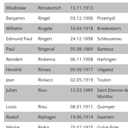
Wladislaw
Rimsevitsch
13.11.1913
Benjamin
Ringel
03.12.1906
Przemyśl
Wilhelm
Ringele
16.04.1918
Bredenborn
Edmund Paul
Ringert
24.12.1898
Schleusenau
Paul
Ringeval
05.08.1889
Banteux
Reindert
Rinkema
06.11.1908
Harlingen
Hendrik
Rinses
05.09.1917
Uitgeest
Jean
Riolacci
02.05.1919
Toulon
Julien
Riou
12.03.1889
Saint Etienne-d
Montluc
Louis
Riou
08.01.1911
Quimper
Roelof
Riphagen
19.06.1914
Haarlem
Nikolaj
Ripka
25.02.1925
Guljaj-Pole