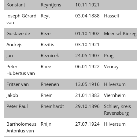
Konstant
Reyntjens
10.11.1921
Joseph Gérard
Reyt
03.04.1888
Hasselt
van
Gustave de
Reze
01.10.1902
Meensel-Kieze
Andrejs
Rezitis
03.10.1921
Jan
Reznicek
24.05.1907
Prag
Peter
Rhee
06.01.1922
Venray
Hubertus van
Fritser van
Rheenen
13.05.1916
Hilversum
Jakob
Rhein
21.01.1883
Viernheim
Peter Paul
Rheinhardt
29.10.1896
Schlier, Kreis
Ravensburg
Bartholomeus
Rhijn
27.07.1924
Hilversum
Antonius van