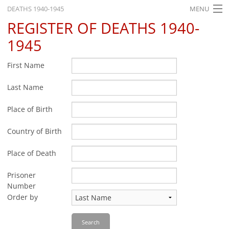
DEATHS 1940-1945
MENU
REGISTER OF DEATHS 1940-
HOME
1945
WHAT'S ON
First Name
EXHIBITIONS
Last Name
HISTORY
Place of Birth
EDUCATION
RESEARCH
Country of Birth
SERVICE
Place of Death
Prisoner
English
Number
Order by
Search