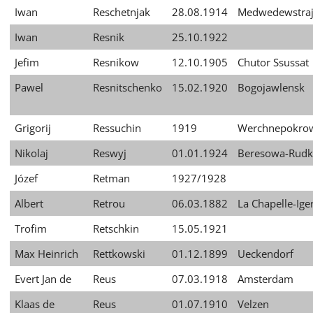
Iwan
Reschetnjak
28.08.1914
Medwedewstra
Iwan
Resnik
25.10.1922
Jefim
Resnikow
12.10.1905
Chutor Ssussat
Pawel
Resnitschenko
15.02.1920
Bogojawlensk
Grigorij
Ressuchin
1919
Werchnepokro
Nikolaj
Reswyj
01.01.1924
Beresowa-Rudk
Józef
Retman
1927/1928
Albert
Retrou
06.03.1882
La Chapelle-Ige
Trofim
Retschkin
15.05.1921
Max Heinrich
Rettkowski
01.12.1899
Ueckendorf
Evert Jan de
Reus
07.03.1918
Amsterdam
Klaas de
Reus
01.07.1910
Velzen