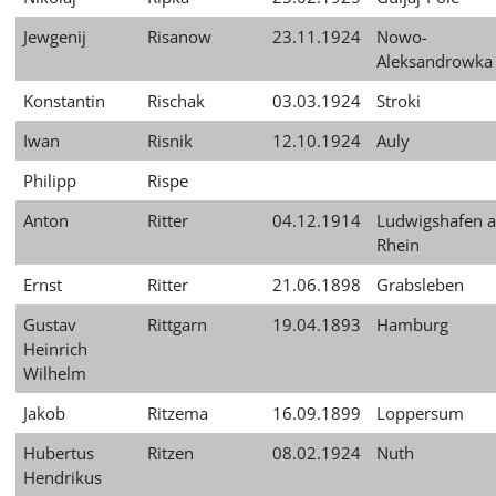
Jewgenij
Risanow
23.11.1924
Nowo-
Aleksandrowka
Konstantin
Rischak
03.03.1924
Stroki
Iwan
Risnik
12.10.1924
Auly
Philipp
Rispe
Anton
Ritter
04.12.1914
Ludwigshafen 
Rhein
Ernst
Ritter
21.06.1898
Grabsleben
Gustav
Rittgarn
19.04.1893
Hamburg
Heinrich
Wilhelm
Jakob
Ritzema
16.09.1899
Loppersum
Hubertus
Ritzen
08.02.1924
Nuth
Hendrikus