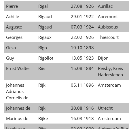
Pierre
Rigal
27.08.1926
Aurillac
Achille
Rigaud
29.01.1922
Apremont
Auguste
Rigaud
07.03.1924
Aubissoux
Georges
Rigaux
22.02.1926
Thiescourt
Geza
Rigo
10.10.1898
Guy
Rigollot
13.05.1923
Dijon
Ernst Walter
Riis
15.08.1884
Reisby, Kreis
Hadersleben
Johannes
Rijk
05.11.1896
Amsterdam
Adrianus
Cornelis de
Johannes de
Rijk
30.08.1916
Utrecht
Marinus de
Rijke
16.03.1918
Amsterdam
Jacob van
Rijn
02.02.1900
Alphen a/d Rijn