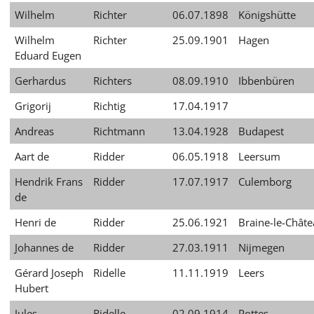
Wilhelm
Richter
06.07.1898
Königshütte
Wilhelm
Richter
25.09.1901
Hagen
Eduard Eugen
Gerhardus
Richters
08.09.1910
Ibbenbüren
Grigorij
Richtig
17.04.1917
Andreas
Richtmann
13.04.1928
Budapest
Aart de
Ridder
06.05.1918
Leersum
Hendrik Frans
Ridder
17.07.1917
Culemborg
de
Henri de
Ridder
25.06.1921
Braine-le-Chât
Johannes de
Ridder
27.03.1911
Nijmegen
Gérard Joseph
Ridelle
11.11.1919
Leers
Hubert
Jules
Ridelle
02.09.1914
Pottes