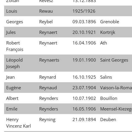
Zoltan
Revesz
13.12.1883
Louis
Rewau
1925/1926
Georges
Reybel
09.03.1896
Grenoble
Jules
Reynaert
20.10.1921
Kortrijk
Robert
Reynaert
16.04.1906
Ath
François
Léopold
Reynaerts
19.01.1900
Saint Georges
Joseph
Jean
Reynard
16.10.1925
Salins
Eugène
Reynaud
23.07.1904
Vaison-la-Roma
Albert
Reynders
10.07.1902
Bouillon
Emile
Reynders
16.05.1906
Meensel-Kieze
Henry
Reyning
21.09.1894
Deuben
Vincenz Karl