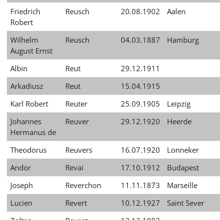
Friedrich
Reusch
20.08.1902
Aalen
Robert
Wilhelm
Reusch
04.03.1887
Hamburg
August Ernst
Albin
Reut
29.12.1911
Arkadiusz
Reut
15.04.1915
Karl Robert
Reuter
25.09.1905
Leipzig
Johannes
Reuver
29.12.1920
Heerde
Hermanus de
Theodorus
Reuvers
16.07.1920
Lonneker
Andor
Revai
17.10.1912
Budapest
Joseph
Reverchon
11.11.1873
Marseille
Lucien
Revert
10.12.1927
Saint Sever