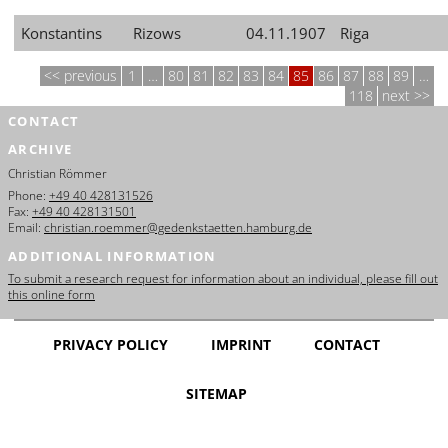
Konstantins
Rizows
04.11.1907
Riga
previous
1
…
80
81
82
83
84
85
86
87
88
89
…
118
next
CONTACT
ARCHIVE
Christian Römmer
Phone:
+49 40 428131526
Fax:
+49 40 428131501
Email:
christian.roemmer@gedenkstaetten.hamburg.de
ADDITIONAL INFORMATION
To submit a research request for information about an individual, please fill out
this online form
PRIVACY POLICY
IMPRINT
CONTACT
SITEMAP