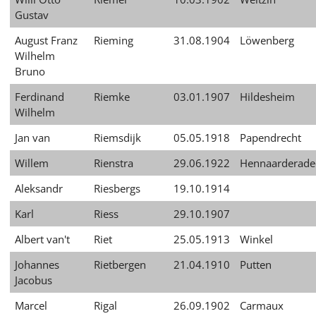
Gustav
August Franz
Rieming
31.08.1904
Löwenberg
Wilhelm
Bruno
Ferdinand
Riemke
03.01.1907
Hildesheim
Wilhelm
Jan van
Riemsdijk
05.05.1918
Papendrecht
Willem
Rienstra
29.06.1922
Hennaarderade
Aleksandr
Riesbergs
19.10.1914
Karl
Riess
29.10.1907
Albert van't
Riet
25.05.1913
Winkel
Johannes
Rietbergen
21.04.1910
Putten
Jacobus
Marcel
Rigal
26.09.1902
Carmaux