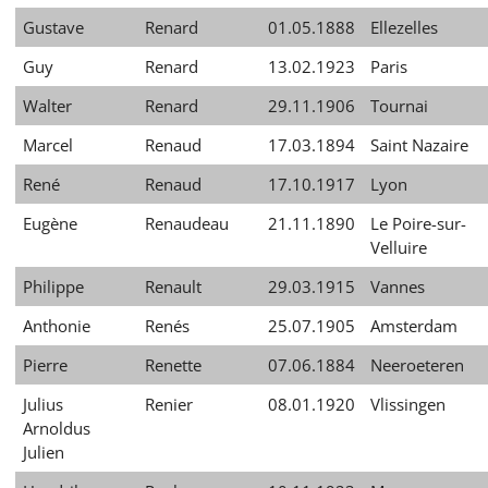
Gustave
Renard
01.05.1888
Ellezelles
Guy
Renard
13.02.1923
Paris
Walter
Renard
29.11.1906
Tournai
Marcel
Renaud
17.03.1894
Saint Nazaire
René
Renaud
17.10.1917
Lyon
Eugène
Renaudeau
21.11.1890
Le Poire-sur-
Velluire
Philippe
Renault
29.03.1915
Vannes
Anthonie
Renés
25.07.1905
Amsterdam
Pierre
Renette
07.06.1884
Neeroeteren
Julius
Renier
08.01.1920
Vlissingen
Arnoldus
Julien