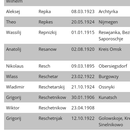
Wilhelm
Aleksej
Repka
08.03.1923
Archtyrka
Theo
Repkes
20.05.1924
Nijmegen
Wassilij
Repnizkij
01.01.1915
Reswjanka, Bez
Saporoschje
Anatolij
Resanow
02.08.1920
Kreis Omsk
Nikolaus
Resch
09.03.1895
Obersiegsdorf
Wlass
Reschetar
23.02.1922
Burgowzy
Wladimir
Reschetarskij
21.10.1924
Ossnyki
Grigorij
Reschetnikow
30.01.1906
Kunatsch
Wiktor
Reschetnikow
23.04.1908
Grigorij
Reschetnjak
12.10.1922
Golowskoje, Kr
Sinelnikowo