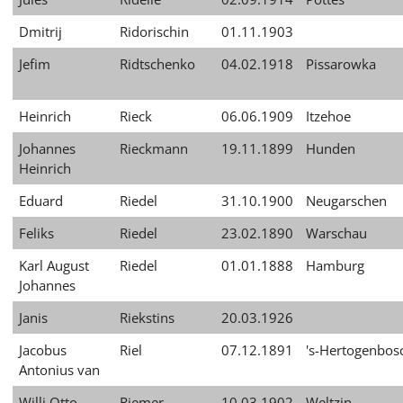
Dmitrij
Ridorischin
01.11.1903
Jefim
Ridtschenko
04.02.1918
Pissarowka
Heinrich
Rieck
06.06.1909
Itzehoe
Johannes
Rieckmann
19.11.1899
Hunden
Heinrich
Eduard
Riedel
31.10.1900
Neugarschen
Feliks
Riedel
23.02.1890
Warschau
Karl August
Riedel
01.01.1888
Hamburg
Johannes
Janis
Riekstins
20.03.1926
Jacobus
Riel
07.12.1891
's-Hertogenbos
Antonius van
Willi Otto
Riemer
10.03.1902
Weltzin