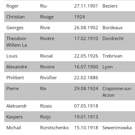
Roger
Riu
27.11.1901
Beziers
Christian
Rivage
1924
Georges
Rivie
26.08.1902
Bordeaux
Theodoor
Rivière
17.02.1910
Dordrecht
Willem La
Louis
Rivoal
22.05.1926
Trebrivan
Alexandre
Rivoire
16.07.1900
Lyon
Philibert
Rivollier
22.02.1886
Pierre
Rix
29.08.1924
Craponne-sur-
Arzon
Aleksandr
Rizais
07.05.1918
Kaspers
Rizijs
19.01.1913
Michail
Riznitschenko
15.10.1918
Sewerimowka