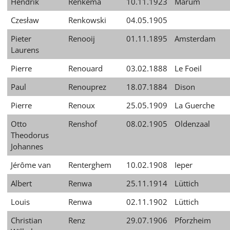
Hendrik
Renkema
10.11.1923
Marum
Czesław
Renkowski
04.05.1905
Pieter
Renooij
01.11.1895
Amsterdam
Laurens
Pierre
Renouard
03.02.1888
Le Foeil
Paul
Renouprez
18.07.1884
Dison
Pierre
Renoux
25.05.1909
La Guerche
Otto
Renshof
08.02.1905
Oldenzaal
Theodorus
Johannes
Jérôme van
Renterghem
10.02.1908
Ieper
Albert
Renwa
25.11.1914
Lüttich
Louis
Renwa
02.11.1902
Lüttich
Christian
Renz
29.07.1906
Pforzheim