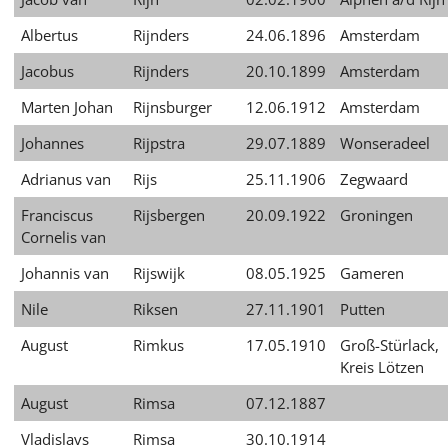
Albertus
Rijnders
24.06.1896
Amsterdam
Jacobus
Rijnders
20.10.1899
Amsterdam
Marten Johan
Rijnsburger
12.06.1912
Amsterdam
Johannes
Rijpstra
29.07.1889
Wonseradeel
Adrianus van
Rijs
25.11.1906
Zegwaard
Franciscus
Rijsbergen
20.09.1922
Groningen
Cornelis van
Johannis van
Rijswijk
08.05.1925
Gameren
Nile
Riksen
27.11.1901
Putten
August
Rimkus
17.05.1910
Groß-Stürlack,
Kreis Lötzen
August
Rimsa
07.12.1887
Vladislavs
Rimsa
30.10.1914