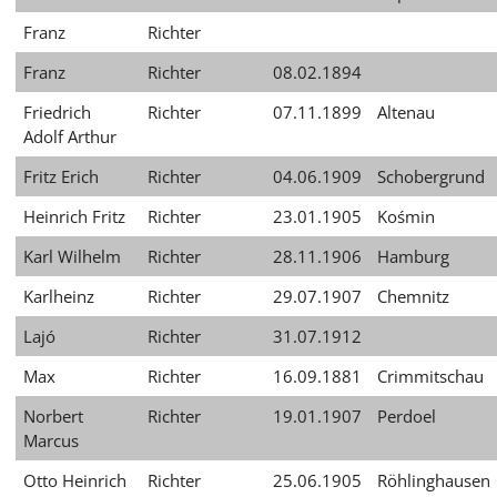
Franz
Richter
Franz
Richter
08.02.1894
Friedrich
Richter
07.11.1899
Altenau
Adolf Arthur
Fritz Erich
Richter
04.06.1909
Schobergrund
Heinrich Fritz
Richter
23.01.1905
Kośmin
Karl Wilhelm
Richter
28.11.1906
Hamburg
Karlheinz
Richter
29.07.1907
Chemnitz
Lajó
Richter
31.07.1912
Max
Richter
16.09.1881
Crimmitschau
Norbert
Richter
19.01.1907
Perdoel
Marcus
Otto Heinrich
Richter
25.06.1905
Röhlinghausen