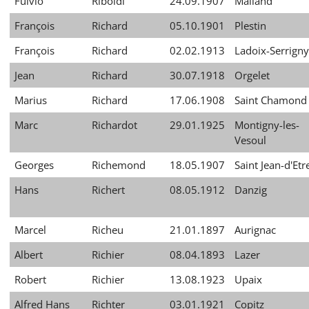
Fulvio
Riboldi
24.09.1907
Mailand
François
Richard
05.10.1901
Plestin
François
Richard
02.02.1913
Ladoix-Serrigny
Jean
Richard
30.07.1918
Orgelet
Marius
Richard
17.06.1908
Saint Chamond
Marc
Richardot
29.01.1925
Montigny-les-
Vesoul
Georges
Richemond
18.05.1907
Saint Jean-d'Etr
Hans
Richert
08.05.1912
Danzig
Marcel
Richeu
21.01.1897
Aurignac
Albert
Richier
08.04.1893
Lazer
Robert
Richier
13.08.1923
Upaix
Alfred Hans
Richter
03.01.1921
Copitz