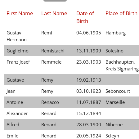
First Name
Last Name
Date of
Place of Birth
Birth
Gustav
Remi
04.06.1905
Hamburg
Hermann
Guglielmo
Remistachi
13.11.1909
Solesino
Franz Josef
Remmele
23.03.1903
Bachhaupten,
Kreis Sigmarin
Gustave
Remy
19.02.1913
Jean
Remy
03.10.1923
Seboncourt
Antoine
Renacco
11.07.1887
Marseille
Alexander
Renard
15.12.1894
Alfred
Renard
28.03.1900
Niherne
Emile
Renard
20.05.1924
Scleyn