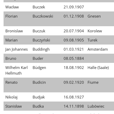
Wacław
Buczek
21.09.1907
Florian
Buczkowski
01.12.1908
Gnesen
Bronislaw
Buczuk
20.07.1904
Korolew
Marian
Buczyński
09.08.1905
Turek
Jan Johannes
Buddingh
01.03.1921
Amsterdam
Bruno
Buder
08.05.1884
Wilhelm Karl
Büdgen
18.08.1902
Halle (Saale)
Hellmuth
Renato
Budicin
09.02.1920
Fiume
Nikolaj
Budjak
16.08.1927
Stanisław
Budka
14.11.1898
Lubówiec