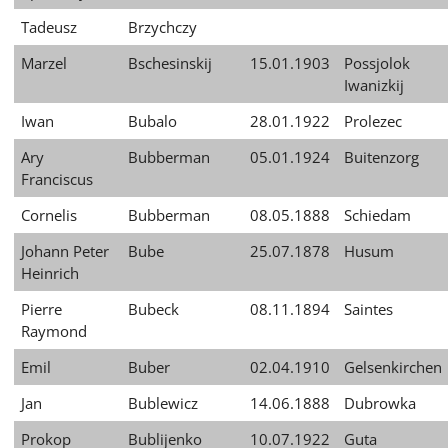
Tadeusz
Brzychczy
Marzel
Bschesinskij
15.01.1903
Possjolok
Iwanizkij
Iwan
Bubalo
28.01.1922
Prolezec
Ary
Bubberman
05.01.1924
Buitenzorg
Franciscus
Cornelis
Bubberman
08.05.1888
Schiedam
Johann Peter
Bube
25.07.1878
Husum
Heinrich
Pierre
Bubeck
08.11.1894
Saintes
Raymond
Emil
Buber
02.04.1910
Gelsenkirchen
Jan
Bublewicz
14.06.1888
Dubrowka
Prokop
Bublijenko
10.07.1922
Guta