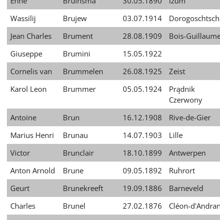
Enne
Bruinsma
30.05.1890
Izum
Wassilij
Brujew
03.07.1914
Dorogoschtsch
Jean Charles
Brument
28.08.1909
Bois-Guillaum
Giuseppe
Brumini
15.05.1922
Cornelis van
Brummelen
26.08.1925
Zeist
Karol Leon
Brummer
05.05.1924
Prądnik
Czerwony
Antoine
Brun
16.12.1908
Rive-de-Gier
Marius Henri
Brunau
14.07.1903
Lille
Victor
Brunclair
18.10.1899
Antwerpen
Anton Arnold
Brune
09.05.1892
Ruhrort
Geurt
Brunekreeft
19.09.1886
Barneveld
Charles
Brunel
27.02.1876
Cléon-d'Andra