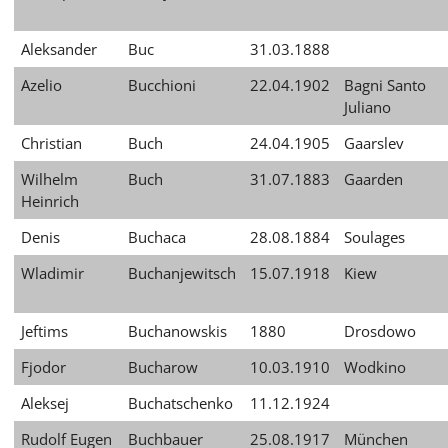
Aleksander
Buc
31.03.1888
Azelio
Bucchioni
22.04.1902
Bagni Santo
Juliano
Christian
Buch
24.04.1905
Gaarslev
Wilhelm
Buch
31.07.1883
Gaarden
Heinrich
Denis
Buchaca
28.08.1884
Soulages
Wladimir
Buchanjewitsch
15.07.1918
Kiew
Jeftims
Buchanowskis
1880
Drosdowo
Fjodor
Bucharow
10.03.1910
Wodkino
Aleksej
Buchatschenko
11.12.1924
Rudolf Eugen
Buchbauer
25.08.1917
München