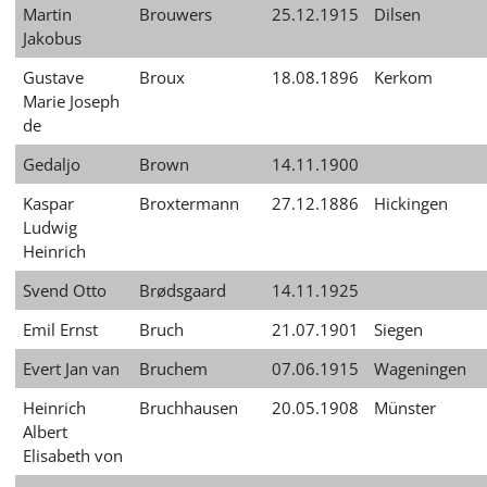
Martin
Brouwers
25.12.1915
Dilsen
Jakobus
Gustave
Broux
18.08.1896
Kerkom
Marie Joseph
de
Gedaljo
Brown
14.11.1900
Kaspar
Broxtermann
27.12.1886
Hickingen
Ludwig
Heinrich
Svend Otto
Brødsgaard
14.11.1925
Emil Ernst
Bruch
21.07.1901
Siegen
Evert Jan van
Bruchem
07.06.1915
Wageningen
Heinrich
Bruchhausen
20.05.1908
Münster
Albert
Elisabeth von