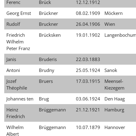
Ferenc
Brück
12.12.1912
Georg Ernst
Brückner
08.02.1909
Möckern
Rudolf
Bruckner
26.04.1906
Wien
Friedrich
Brücksken
19.01.1902
Langenbochu
Wilhelm
Peter Franz
Janis
Bruderis
22.03.1883
Antoni
Brudny
25.05.1924
Sanok
Jozef
Bruers
17.03.1915
Meensel-
Théophile
Kiezegem
Johannes ten
Brug
03.06.1924
Den Haag
Heinz
Brüggemann
21.12.1921
Hamburg
Friedrich
Wilhelm
Brüggemann
10.07.1879
Hannover
Albert