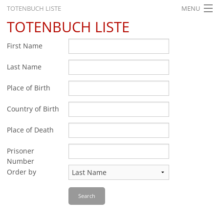
TOTENBUCH LISTE
MENU
TOTENBUCH LISTE
STARTSEITE
AUSSTELLUNGEN
First Name
GESCHICHTE
Last Name
BILDUNG
Place of Birth
FORSCHUNG
Country of Birth
SERVICE
Place of Death
Back
Leichte Sprache
Gebärdensprache
Leichte Sprache
Prisoner
Number
Leichte
Order by
Sprache
Deutsch
Search
English