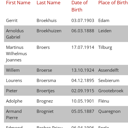
First Name
Last Name
Date of
Place of Birth
Français
Birth
Dansk
Gerrit
Broekhuis
03.07.1903
Edam
Español
Arnoldus
Broekhuizen
06.03.1888
Leiden
Gabriel
Italiano
Martinus
Broers
17.07.1914
Tilburg
Nederlands
Wilhelmus
Joannes
Polski
Willem
Broerse
13.10.1924
Assendelft
Português
Lourens
Broersma
04.12.1895
Sexbierum
Türkçe
Pieter
Broertjes
02.09.1915
Grootebroek
Yкраїнський
Adolphe
Brognez
10.05.1901
Flénu
Русский
Armand
Brogniet
05.05.1887
Quaregnon
Pierre
עברית
Edmond
Brohez-Priou
06.04.1906
Engle