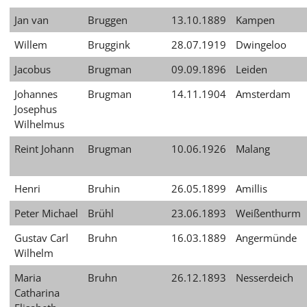
Jan van
Bruggen
13.10.1889
Kampen
Willem
Bruggink
28.07.1919
Dwingeloo
Jacobus
Brugman
09.09.1896
Leiden
Johannes
Brugman
14.11.1904
Amsterdam
Josephus
Wilhelmus
Reint Johann
Brugman
10.06.1926
Malang
Henri
Bruhin
26.05.1899
Amillis
Peter Michael
Brühl
23.06.1893
Weißenthurm
Gustav Carl
Bruhn
16.03.1889
Angermünde
Wilhelm
Maria
Bruhn
26.12.1893
Nesserdeich
Catharina