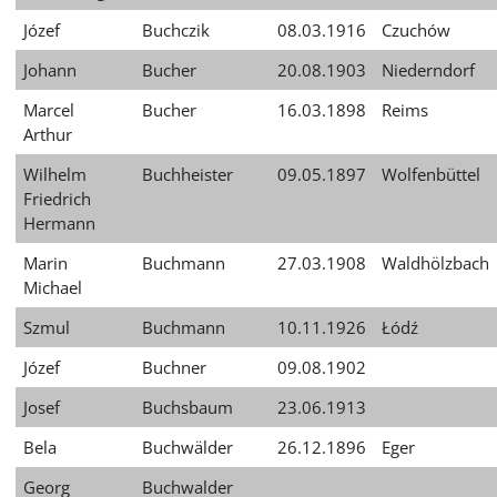
Józef
Buchczik
08.03.1916
Czuchów
Johann
Bucher
20.08.1903
Niederndorf
Marcel
Bucher
16.03.1898
Reims
Arthur
Wilhelm
Buchheister
09.05.1897
Wolfenbüttel
Friedrich
Hermann
Marin
Buchmann
27.03.1908
Waldhölzbach
Michael
Szmul
Buchmann
10.11.1926
Łódź
Józef
Buchner
09.08.1902
Josef
Buchsbaum
23.06.1913
Bela
Buchwälder
26.12.1896
Eger
Georg
Buchwalder