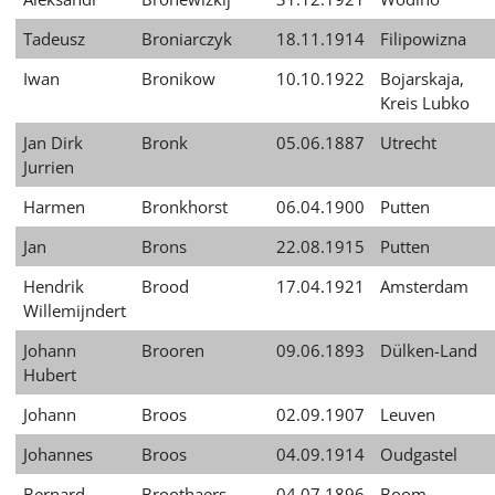
Tadeusz
Broniarczyk
18.11.1914
Filipowizna
Iwan
Bronikow
10.10.1922
Bojarskaja,
Kreis Lubko
Jan Dirk
Bronk
05.06.1887
Utrecht
Jurrien
Harmen
Bronkhorst
06.04.1900
Putten
Jan
Brons
22.08.1915
Putten
Hendrik
Brood
17.04.1921
Amsterdam
Willemijndert
Johann
Brooren
09.06.1893
Dülken-Land
Hubert
Johann
Broos
02.09.1907
Leuven
Johannes
Broos
04.09.1914
Oudgastel
Bernard
Broothaers
04.07.1896
Boom