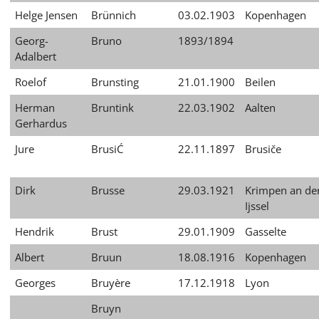
Helge Jensen
Brünnich
03.02.1903
Kopenhagen
Georg-
Bruno
1893/1894
Adalbert
Roelof
Brunsting
21.01.1900
Beilen
Herman
Bruntink
22.03.1902
Aalten
Gerhardus
Jure
BrusiĆ
22.11.1897
Brusiče
Dirk
Brusse
29.03.1921
Krimpen an de
Ijssel
Hendrik
Brust
29.01.1909
Gasselte
Albert
Bruun
18.08.1916
Kopenhagen
Georges
Bruyère
17.12.1918
Lyon
Bruyn