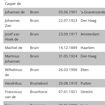
Casper de
Johannes de
Bruin
05.06.1901
's-Gravenzand
Johannes
Bruin
22.07.1923
Den Haag
Zier
Jozef van
Bruin
23.09.1917
Amsterdam
Hoek de
Machiel de
Bruin
14.12.1889
Haarlem
Martinus
Bruin
31.05.1924
Den Haag
Johannes
Wilhelmus
Bruin
26.03.1906
Elten
de
Hendrikus
Bruinekool
20.08.1919
Putten
Franciscus
Bruinhorst
07.01.1921
Utrecht
van de