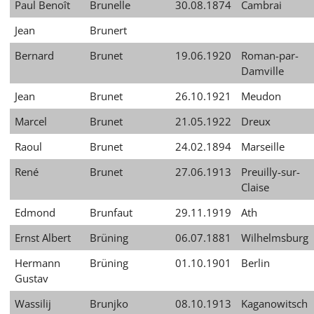
Paul Benoît
Brunelle
30.08.1874
Cambrai
Jean
Brunert
Bernard
Brunet
19.06.1920
Roman-par-
Damville
Jean
Brunet
26.10.1921
Meudon
Marcel
Brunet
21.05.1922
Dreux
Raoul
Brunet
24.02.1894
Marseille
René
Brunet
27.06.1913
Preuilly-sur-
Claise
Edmond
Brunfaut
29.11.1919
Ath
Ernst Albert
Brüning
06.07.1881
Wilhelmsburg
Hermann
Brüning
01.10.1901
Berlin
Gustav
Wassilij
Brunjko
08.10.1913
Kaganowitsch