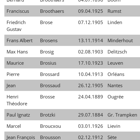
Franciscus
Broothaers
09.04.1925
Rumst
Friedrich
Brose
07.12.1905
Linden
Gustav
Frans Albert
Brosens
13.11.1914
Minderhout
Max Hans
Brosig
02.08.1903
Delitzsch
Maurice
Brosius
17.10.1923
Leuven
Pierre
Brossard
10.04.1913
Orléans
Jean
Brossaud
26.12.1905
Nantes
Henri
Brosse
24.04.1889
Ougrée
Théodore
Paul Ignatz
Brotzki
29.07.1884
Gr. Trampken
Marcel
Broucxou
03.01.1926
Lievin
Jean François
Brousson
02.12.1912
Sète