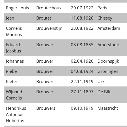
Roger Louis
Broutechoux
20.07.1922
Paris
Jean
Broutet
11.08.1920
Chissey
Cornelis
Brouwenstijn
23.08.1922
Amsterdam
Marinus
Eduard
Brouwer
08.08.1885
Amersfoort
Jacobus
Johannes
Brouwer
02.04.1920
Doornspijk
Piebe
Brouwer
04.08.1924
Groningen
Pieter
Brouwer
22.11.1919
Urk
Wijnand
Brouwer
27.11.1897
De Bilt
Cornelis
Hendrikus
Brouwers
09.10.1919
Maastricht
Antonius
Hubertus