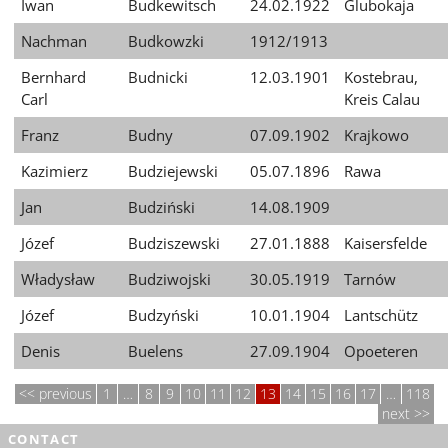
Iwan
Budkewitsch
24.02.1922
Glubokaja
Nachman
Budkowzki
1912/1913
Bernhard
Budnicki
12.03.1901
Kostebrau,
Carl
Kreis Calau
Franz
Budny
07.09.1902
Krajkowo
Kazimierz
Budziejewski
05.07.1896
Rawa
Jan
Budziński
14.08.1909
Józef
Budziszewski
27.01.1888
Kaisersfelde
Władysław
Budziwojski
30.05.1919
Tarnów
Józef
Budzyński
10.01.1904
Lantschütz
Denis
Buelens
27.09.1904
Opoeteren
previous
1
…
8
9
10
11
12
13
14
15
16
17
…
118
next
CONTACT