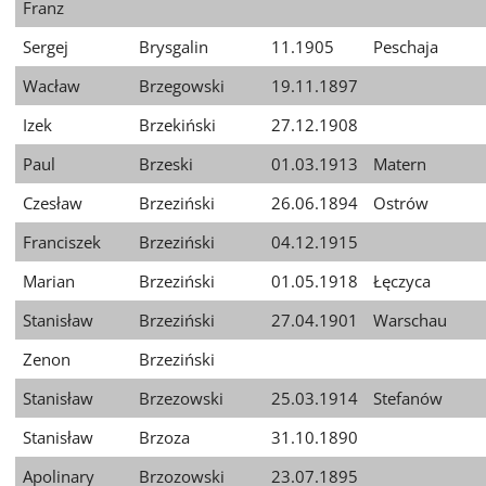
Franz
Sergej
Brysgalin
11.1905
Peschaja
Wacław
Brzegowski
19.11.1897
Izek
Brzekiński
27.12.1908
Paul
Brzeski
01.03.1913
Matern
Czesław
Brzeziński
26.06.1894
Ostrów
Franciszek
Brzeziński
04.12.1915
Marian
Brzeziński
01.05.1918
Łęczyca
Stanisław
Brzeziński
27.04.1901
Warschau
Zenon
Brzeziński
Stanisław
Brzezowski
25.03.1914
Stefanów
Stanisław
Brzoza
31.10.1890
Apolinary
Brzozowski
23.07.1895