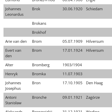
العربية
Johannes
Brok
30.06.1920
Schiedam
日
Leonardus
本
Brokans
語
Brokhof
Arie van den
Brom
05.07.1909
Hilversum
Evert van
Brom
17.01.1924
Hilversum
den
Alter
Bromberg
1903/1904
Henryk
Bromka
11.07.1903
Johannes
Bron
17.10.1905
Den Haag
Josephus
Antoni
Bronche
09.01.1921
Zagórze
Stanisław
Aleksandr
Bronewizkij
31.12.1921
Wodino