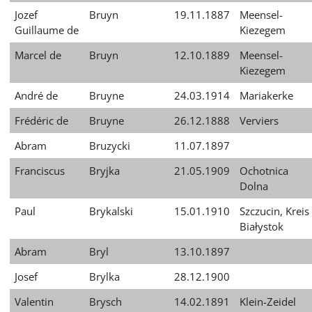
Jozef
Bruyn
19.11.1887
Meensel-
Guillaume de
Kiezegem
Marcel de
Bruyn
12.10.1889
Meensel-
Kiezegem
André de
Bruyne
24.03.1914
Mariakerke
Frédéric de
Bruyne
26.12.1888
Verviers
Abram
Bruzycki
11.07.1897
Franciscus
Bryjka
21.05.1909
Ochotnica
Dolna
Paul
Brykalski
15.01.1910
Szczucin, Kreis
Białystok
Abram
Bryl
13.10.1897
Josef
Brylka
28.12.1900
Valentin
Brysch
14.02.1891
Klein-Zeidel