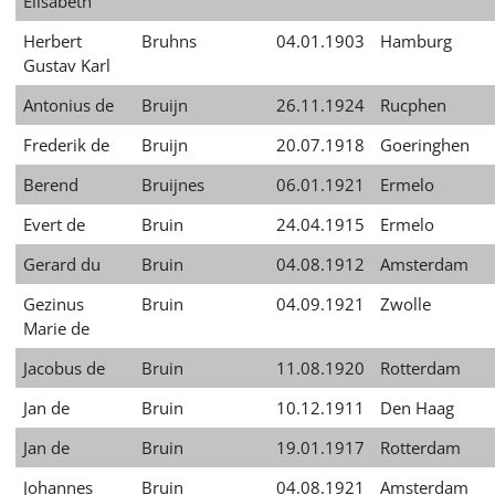
Elisabeth
Herbert
Bruhns
04.01.1903
Hamburg
Gustav Karl
Antonius de
Bruijn
26.11.1924
Rucphen
Frederik de
Bruijn
20.07.1918
Goeringhen
Berend
Bruijnes
06.01.1921
Ermelo
Evert de
Bruin
24.04.1915
Ermelo
Gerard du
Bruin
04.08.1912
Amsterdam
Gezinus
Bruin
04.09.1921
Zwolle
Marie de
Jacobus de
Bruin
11.08.1920
Rotterdam
Jan de
Bruin
10.12.1911
Den Haag
Jan de
Bruin
19.01.1917
Rotterdam
Johannes
Bruin
04.08.1921
Amsterdam