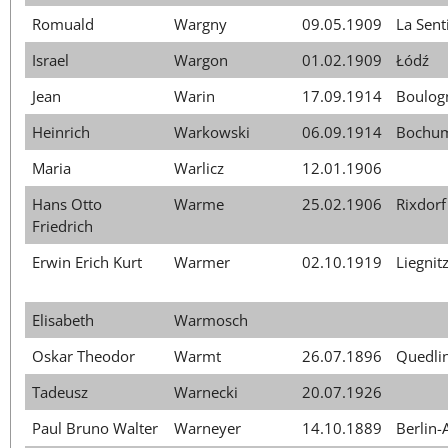
Romuald
Wargny
09.05.1909
La Sent
Israel
Wargon
01.02.1909
Łódź
Jean
Warin
17.09.1914
Boulog
Heinrich
Warkowski
06.09.1914
Bochu
Maria
Warlicz
12.01.1906
Hans Otto
Warme
25.02.1906
Rixdorf
Friedrich
Erwin Erich Kurt
Warmer
02.10.1919
Liegnit
Elisabeth
Warmosch
Oskar Theodor
Warmt
26.07.1896
Quedli
Tadeusz
Warnecki
20.07.1926
Paul Bruno Walter
Warneyer
14.10.1889
Berlin-