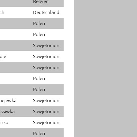
Belgien
ch
Deutschland
Polen
Polen
Sowjetunion
oje
Sowjetunion
Sowjetunion
Polen
Polen
hejewka
Sowjetunion
ssiwka
Sowjetunion
irka
Sowjetunion
Polen