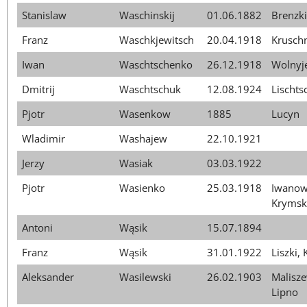
Stanislaw
Waschinskij
01.06.1882
Brenzk
Franz
Waschkjewitsch
20.04.1918
Kruschn
Iwan
Waschtschenko
26.12.1918
Wolnyj
Dmitrij
Waschtschuk
12.08.1924
Lischts
Pjotr
Wasenkow
1885
Lucyn
Wladimir
Washajew
22.10.1921
Jerzy
Wasiak
03.03.1922
Pjotr
Wasienko
25.03.1918
Iwanow
Krymsk
Antoni
Wąsik
15.07.1894
Franz
Wąsik
31.01.1922
Liszki,
Aleksander
Wasilewski
26.02.1903
Malisze
Lipno