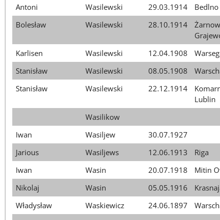
Antoni
Wasilewski
29.03.1914
Bedlno
Bolesław
Wasilewski
28.10.1914
Żarnowo
Grajew
Karlisen
Wasilewski
12.04.1908
Warseg
Stanisław
Wasilewski
08.05.1908
Warsch
Stanisław
Wasilewski
22.12.1914
Komarno
Lublin
Wasilikow
Iwan
Wasiljew
30.07.1927
Jarious
Wasiljews
12.06.1913
Riga
Iwan
Wasin
20.07.1918
Mitin 
Nikolaj
Wasin
05.05.1916
Krasna
Władysław
Waskiewicz
24.06.1897
Warsch