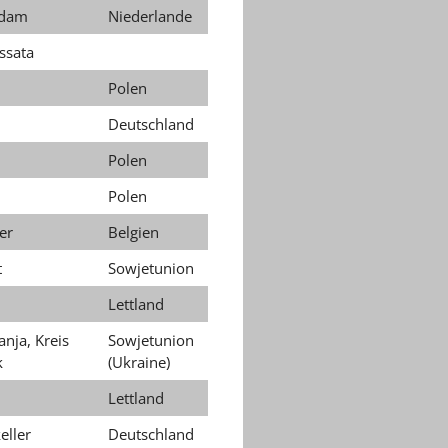
rdam
Niederlande
ssata
Polen
Deutschland
Polen
Polen
er
Belgien
t
Sowjetunion
Lettland
anja, Kreis
Sowjetunion
k
(Ukraine)
Lettland
eller
Deutschland