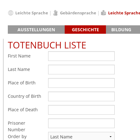
Leichte Sprache
Gebärdensprache
Leichte Sprach
Deutsch
AUSSTELLUNGEN
GESCHICHTE
BILDUNG
English
Hauptausstellung »Zeitspuren«
Das KZ Neuengamme
Français
TOTENBUCH LISTE
Lager-SS
Die Geschichte des Lagers ab 194
Dansk
First Name
Klinkerwerk
Die Geschichte der Gedenkstätte
Español
Walther-Werke
Totenbuch
Totenbuch Lis
Italiano
Last Name
Gefängnismauer
Nederlands
Haus des Gedenkens
Polski
Place of Birth
Português
Country of Birth
Türkçe
Yкраїнський
Place of Death
Русский
Prisoner
עברית
Number
العربية
Order by