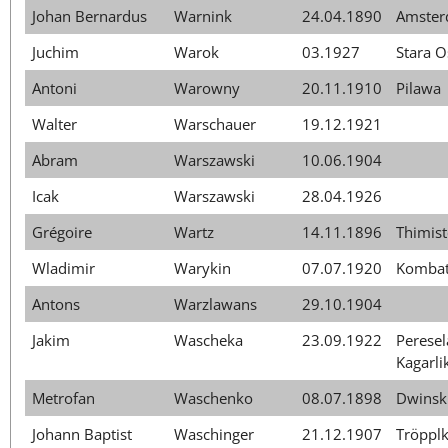
Johan Bernardus
Warnink
24.04.1890
Amste
Juchim
Warok
03.1927
Stara O
Antoni
Warowny
20.11.1910
Pilawa
Walter
Warschauer
19.12.1921
Abram
Warszawski
10.06.1904
Icak
Warszawski
28.04.1926
Grégoire
Wartz
14.11.1896
Thimist
Wladimir
Warykin
07.07.1920
Komba
Antons
Warzlawans
29.10.1904
Jakim
Wascheka
23.09.1922
Peresel
Kagarli
Metrofan
Waschenko
08.07.1898
Dwinsk
Johann Baptist
Waschinger
21.12.1907
Tröpplk