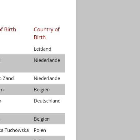
f Birth
Country of
Birth
Lettland
n
Niederlande
p Zand
Niederlande
em
Belgien
n
Deutschland
s
Belgien
ka Tuchowska
Polen