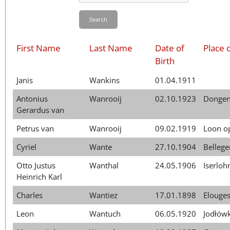
日本語
Search
First Name
Last Name
Date of
Place o
Birth
Janis
Wankins
01.04.1911
Antonius
Wanrooij
02.10.1923
Donge
Gerardus van
Petrus van
Wanrooij
09.02.1919
Loon o
Cyriel
Wante
27.10.1904
Belleg
Otto Justus
Wanthal
24.05.1906
Iserloh
Heinrich Karl
Charles
Wantiez
17.01.1898
Elouge
Leon
Wantuch
06.05.1920
Jodłów