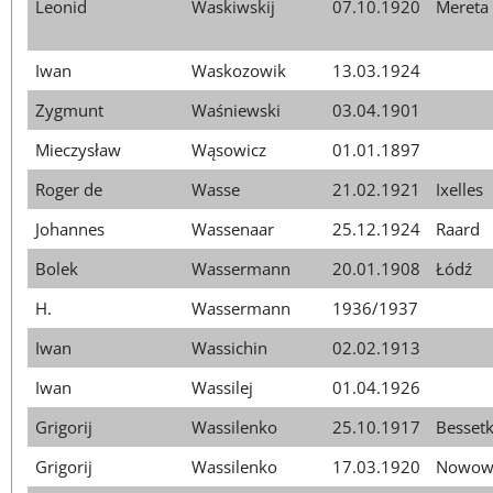
Leonid
Waskiwskij
07.10.1920
Mereta
Iwan
Waskozowik
13.03.1924
Zygmunt
Waśniewski
03.04.1901
Mieczysław
Wąsowicz
01.01.1897
Roger de
Wasse
21.02.1921
Ixelles
Johannes
Wassenaar
25.12.1924
Raard
Bolek
Wassermann
20.01.1908
Łódź
H.
Wassermann
1936/1937
Iwan
Wassichin
02.02.1913
Iwan
Wassilej
01.04.1926
Grigorij
Wassilenko
25.10.1917
Bessetk
Grigorij
Wassilenko
17.03.1920
Nowowo