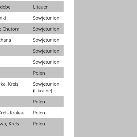
idebe
Litauen
iki
Sowjetunion
e Chutora
Sowjetunion
chana
Sowjetunion
Sowjetunion
Sowjetunion
Polen
ka, Kreis
Sowjetunion
(Ukraine)
Polen
 Kreis Krakau
Polen
wo, Kreis
Polen