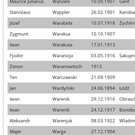
Maurice Julianus
Wanzele
10.09.1907
Gent
Stanislaus
Wappler
26.02.1901
Kansba
Józef
Warabida
10.07.1918
Żychlin
Zygmunt
Waraksa
10.10.1907
Iwan
Warakuta
17.01.1913
Fjodor
Waranizja
03.05.1916
Sakupn
Zenon
Waranowitsch
1913
Ten
Warczawski
21.09.1909
Jan
Wardyński
24.06.1894
Łódź
Iwan
Warenik
29.12.1916
Obrasc
Iwan
Warenik
24.12.1917
Bonoba
Aleksandr
Warenjuk
08.03.1922
Wladim
Majer
Warga
27.12.1904