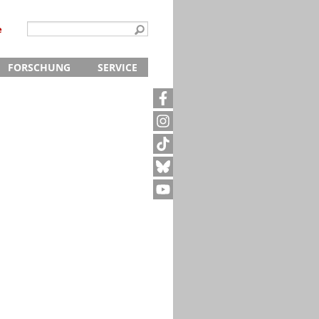
e
FORSCHUNG
SERVICE
Kontakt
5
Archivanfrage
Kurze Information
te
Anfahrt