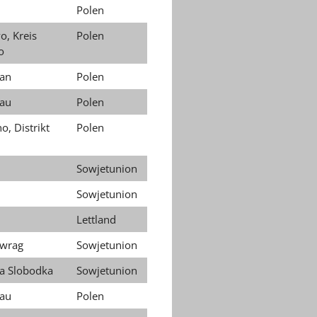
Polen
, Kreis
Polen
o
an
Polen
au
Polen
, Distrikt
Polen
Sowjetunion
Sowjetunion
Lettland
Owrag
Sowjetunion
ja Slobodka
Sowjetunion
au
Polen