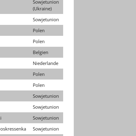
Sowjetunion
(Ukraine)
Sowjetunion
Polen
Polen
Belgien
Niederlande
Polen
Polen
Sowjetunion
Sowjetunion
i
Sowjetunion
skressenka
Sowjetunion