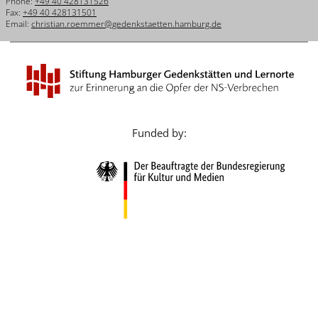
Phone:
+49 40 428131526
Français
Fax:
+49 40 428131501
Email:
christian.roemmer@gedenkstaetten.hamburg.de
Dansk
Español
Italiano
Nederlands
Funded by:
Polski
Português
Türkçe
Yкраїнський
Русский
עברית