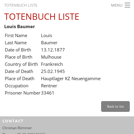
TOTENBUCH LISTE
MENU
TOTENBUCH LISTE
STARTSEITE
Louis Baumer
AUSSTELLUNGEN
First Name
Louis
GESCHICHTE
Last Name
Baumer
Date of Birth
13.12.1877
BILDUNG
Place of Birth
Mulhouse
Country of Birth
Frankreich
FORSCHUNG
Date of Death
25.02.1945
SERVICE
Place of Death
Hauptlager KZ Neuengamme
Occupation
Rentner
Back
Leichte Sprache
Gebärdensprache
Leichte Sprache
Prisoner Number
33461
Leichte
Sprache
Back to list
Deutsch
CONTACT
English
Christian Römmer