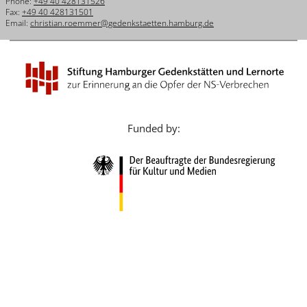
Phone:
+49 40 428131526
Français
Fax:
+49 40 428131501
Email:
christian.roemmer@gedenkstaetten.hamburg.de
Dansk
Español
Italiano
Nederlands
Funded by:
Polski
Português
Türkçe
Yкраїнський
Русский
עברית