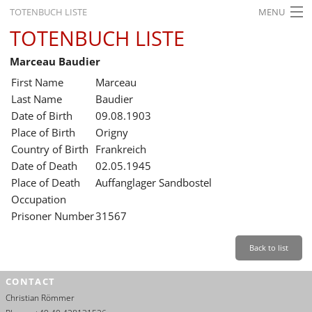
TOTENBUCH LISTE
MENU
TOTENBUCH LISTE
STARTSEITE
Marceau Baudier
AUSSTELLUNGEN
First Name
Marceau
GESCHICHTE
Last Name
Baudier
Date of Birth
09.08.1903
BILDUNG
Place of Birth
Origny
Country of Birth
Frankreich
FORSCHUNG
Date of Death
02.05.1945
SERVICE
Place of Death
Auffanglager Sandbostel
Occupation
Back
Leichte Sprache
Gebärdensprache
Leichte Sprache
Prisoner Number
31567
Leichte
Sprache
Back to list
Deutsch
CONTACT
English
Christian Römmer