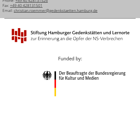
Phone:
+49 40 428131526
Français
Fax:
+49 40 428131501
Email:
christian.roemmer@gedenkstaetten.hamburg.de
Dansk
Español
Italiano
Nederlands
Funded by:
Polski
Português
Türkçe
Yкраїнський
Русский
עברית