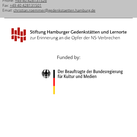
Phone:
+49 40 428131526
Français
Fax:
+49 40 428131501
Email:
christian.roemmer@gedenkstaetten.hamburg.de
Dansk
Español
Italiano
Nederlands
Funded by:
Polski
Português
Türkçe
Yкраїнський
Русский
עברית