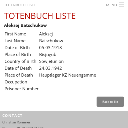
TOTENBUCH LISTE
MENU
TOTENBUCH LISTE
STARTSEITE
Aleksej Batschukow
AUSSTELLUNGEN
First Name
Aleksej
GESCHICHTE
Last Name
Batschukow
Date of Birth
05.03.1918
BILDUNG
Place of Birth
Bisjugub
Country of Birth
Sowjetunion
FORSCHUNG
Date of Death
24.03.1942
SERVICE
Place of Death
Hauptlager KZ Neuengamme
Occupation
Back
Leichte Sprache
Gebärdensprache
Leichte Sprache
Prisoner Number
Leichte
Sprache
Back to list
Deutsch
CONTACT
English
Christian Römmer