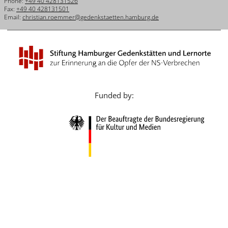
Phone:
+49 40 428131526
Français
Fax:
+49 40 428131501
Email:
christian.roemmer@gedenkstaetten.hamburg.de
Dansk
Español
Italiano
Nederlands
Funded by:
Polski
Português
Türkçe
Yкраїнський
Русский
עברית