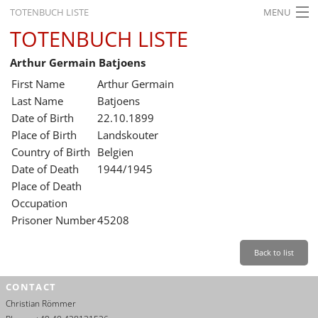
TOTENBUCH LISTE
MENU
TOTENBUCH LISTE
STARTSEITE
Arthur Germain Batjoens
AUSSTELLUNGEN
First Name
Arthur Germain
GESCHICHTE
Last Name
Batjoens
Date of Birth
22.10.1899
BILDUNG
Place of Birth
Landskouter
Country of Birth
Belgien
FORSCHUNG
Date of Death
1944/1945
SERVICE
Place of Death
Occupation
Back
Leichte Sprache
Gebärdensprache
Leichte Sprache
Prisoner Number
45208
Leichte
Sprache
Back to list
Deutsch
CONTACT
English
Christian Römmer