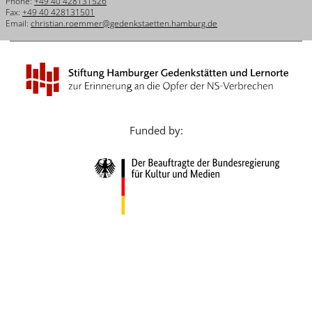
Phone:
+49 40 428131526
Français
Fax:
+49 40 428131501
Email:
christian.roemmer@gedenkstaetten.hamburg.de
Dansk
Español
Italiano
Nederlands
Funded by:
Polski
Português
Türkçe
Yкраїнський
Русский
עברית