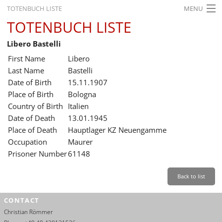
TOTENBUCH LISTE
MENU
TOTENBUCH LISTE
STARTSEITE
Libero Bastelli
AUSSTELLUNGEN
First Name
Libero
GESCHICHTE
Last Name
Bastelli
Date of Birth
15.11.1907
BILDUNG
Place of Birth
Bologna
Country of Birth
Italien
FORSCHUNG
Date of Death
13.01.1945
SERVICE
Place of Death
Hauptlager KZ Neuengamme
Occupation
Maurer
Back
Leichte Sprache
Gebärdensprache
Leichte Sprache
Prisoner Number
61148
Leichte
Sprache
Back to list
Deutsch
CONTACT
English
Christian Römmer