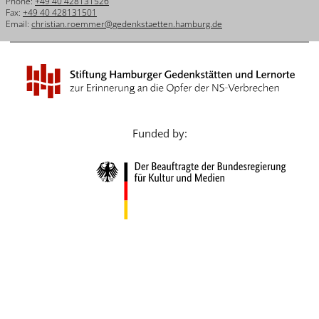
Phone:
+49 40 428131526
Français
Fax:
+49 40 428131501
Email:
christian.roemmer@gedenkstaetten.hamburg.de
Dansk
Español
Italiano
Nederlands
Funded by:
Polski
Português
Türkçe
Yкраїнський
Русский
עברית