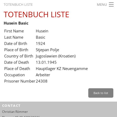
TOTENBUCH LISTE
MENU
TOTENBUCH LISTE
STARTSEITE
Husein Basic
AUSSTELLUNGEN
First Name
Husein
GESCHICHTE
Last Name
Basic
Date of Birth
1924
BILDUNG
Place of Birth
Stjepan Polje
Country of Birth
Jugoslawien (Kroatien)
FORSCHUNG
Date of Death
13.01.1945
SERVICE
Place of Death
Hauptlager KZ Neuengamme
Occupation
Arbeiter
Back
Leichte Sprache
Gebärdensprache
Leichte Sprache
Prisoner Number
24308
Leichte
Sprache
Back to list
Deutsch
CONTACT
English
Christian Römmer