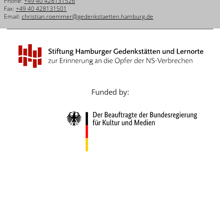
Phone:
+49 40 428131526
Français
Fax:
+49 40 428131501
Email:
christian.roemmer@gedenkstaetten.hamburg.de
Dansk
Español
Italiano
Nederlands
Funded by:
Polski
Português
Türkçe
Yкраїнський
Русский
עברית