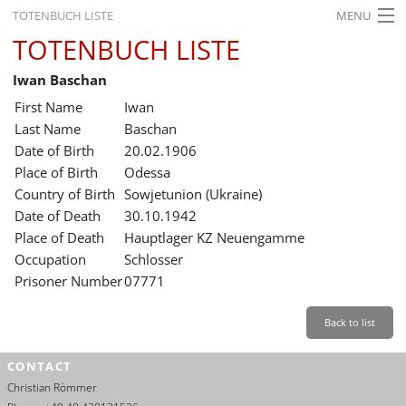
TOTENBUCH LISTE
MENU
TOTENBUCH LISTE
STARTSEITE
Iwan Baschan
AUSSTELLUNGEN
First Name
Iwan
GESCHICHTE
Last Name
Baschan
Date of Birth
20.02.1906
BILDUNG
Place of Birth
Odessa
Country of Birth
Sowjetunion (Ukraine)
FORSCHUNG
Date of Death
30.10.1942
SERVICE
Place of Death
Hauptlager KZ Neuengamme
Occupation
Schlosser
Back
Leichte Sprache
Gebärdensprache
Leichte Sprache
Prisoner Number
07771
Leichte
Sprache
Back to list
Deutsch
CONTACT
English
Christian Römmer