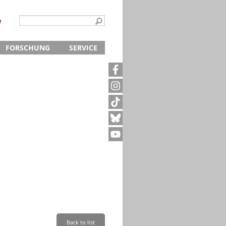
e
FORSCHUNG
SERVICE
Kontakt
5
Archivanfrage
Kurze Information
te
Anfahrt
Back to list