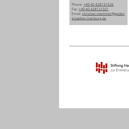
Phone:
+49 40 428131526
Fax:
+49 40 428131501
Email:
christian.roemmer@geden
kstaetten.hamburg.de