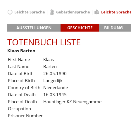
Leichte Sprache
Gebärdensprache
Leichte Sprach
Deutsch
AUSSTELLUNGEN
GESCHICHTE
BILDUNG
English
Hauptausstellung »Zeitspuren«
Das KZ Neuengamme
Français
TOTENBUCH LISTE
Lager-SS
Die Geschichte des Lagers ab 194
Dansk
Klaas Barten
Klinkerwerk
Die Geschichte der Gedenkstätte
Español
First Name
Klaas
Walther-Werke
Totenbuch
Totenbuch Lis
Italiano
Last Name
Barten
Gefängnismauer
Nederlands
Date of Birth
26.05.1890
Haus des Gedenkens
Polski
Place of Birth
Langedijk
Português
Country of Birth
Niederlande
Türkçe
Date of Death
16.03.1945
Yкраїнський
Place of Death
Hauptlager KZ Neuengamme
Occupation
Русский
Prisoner Number
עברית
العربية