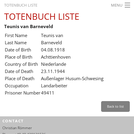
TOTENBUCH LISTE
MENU
TOTENBUCH LISTE
STARTSEITE
Teunis van Barneveld
AUSSTELLUNGEN
First Name
Teunis van
GESCHICHTE
Last Name
Barneveld
Date of Birth
04.08.1918
BILDUNG
Place of Birth
Achttienhoven
Country of Birth
Niederlande
FORSCHUNG
Date of Death
23.11.1944
SERVICE
Place of Death
Außenlager Husum-Schwesing
Occupation
Landarbeiter
Back
Leichte Sprache
Gebärdensprache
Leichte Sprache
Prisoner Number
49411
Leichte
Sprache
Back to list
Deutsch
CONTACT
English
Christian Römmer