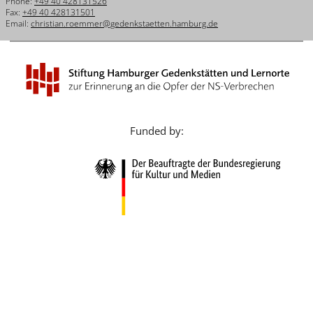
Phone:
+49 40 428131526
Français
Fax:
+49 40 428131501
Email:
christian.roemmer@gedenkstaetten.hamburg.de
Dansk
Español
Italiano
Nederlands
Funded by:
Polski
Português
Türkçe
Yкраїнський
Русский
עברית