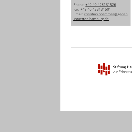
Phone:
+49 40 428131526
Fax:
+49 40 428131501
Email:
christian.roemmer@geden
kstaetten.hamburg.de