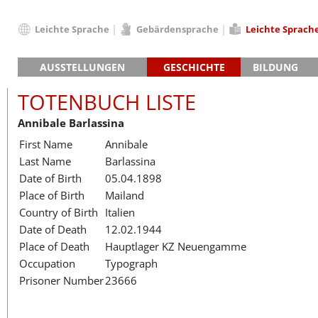
Leichte Sprache
Gebärdensprache
Leichte Sprach
Deutsch
AUSSTELLUNGEN
GESCHICHTE
BILDUNG
English
Hauptausstellung »Zeitspuren«
Das KZ Neuengamme
Français
TOTENBUCH LISTE
Lager-SS
Die Geschichte des Lagers ab 194
Dansk
Annibale Barlassina
Klinkerwerk
Die Geschichte der Gedenkstätte
Español
First Name
Annibale
Walther-Werke
Totenbuch
Totenbuch Lis
Italiano
Last Name
Barlassina
Gefängnismauer
Nederlands
Date of Birth
05.04.1898
Haus des Gedenkens
Polski
Place of Birth
Mailand
Português
Country of Birth
Italien
Türkçe
Date of Death
12.02.1944
Yкраїнський
Place of Death
Hauptlager KZ Neuengamme
Occupation
Typograph
Русский
Prisoner Number
23666
עברית
العربية