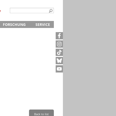
e
FORSCHUNG
SERVICE
Kontakt
5
Archivanfrage
Kurze Information
te
Anfahrt
Back to list