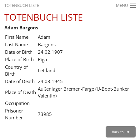
TOTENBUCH LISTE
MENU
TOTENBUCH LISTE
STARTSEITE
Adam Bargons
AUSSTELLUNGEN
First Name
Adam
GESCHICHTE
Last Name
Bargons
Date of Birth
24.02.1907
BILDUNG
Place of Birth
Riga
Country of
FORSCHUNG
Lettland
Birth
SERVICE
Date of Death
24.03.1945
Außenlager Bremen-Farge (U-Boot-Bunker
Place of Death
Back
Leichte Sprache
Gebärdensprache
Leichte Sprache
Valentin)
Occupation
Leichte
Prisoner
Sprache
73985
Number
Deutsch
English
Back to list