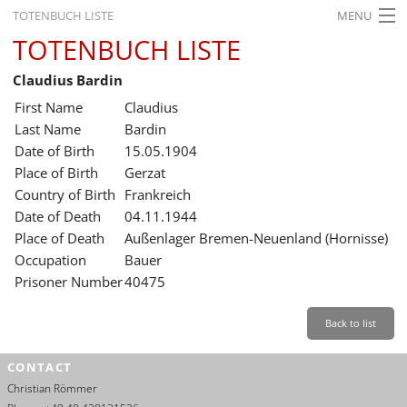
TOTENBUCH LISTE
MENU
TOTENBUCH LISTE
STARTSEITE
Claudius Bardin
AUSSTELLUNGEN
First Name
Claudius
GESCHICHTE
Last Name
Bardin
Date of Birth
15.05.1904
BILDUNG
Place of Birth
Gerzat
Country of Birth
Frankreich
FORSCHUNG
Date of Death
04.11.1944
SERVICE
Place of Death
Außenlager Bremen-Neuenland (Hornisse)
Occupation
Bauer
Back
Leichte Sprache
Gebärdensprache
Leichte Sprache
Prisoner Number
40475
Leichte
Sprache
Back to list
Deutsch
CONTACT
English
Christian Römmer