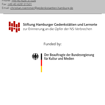
Phone:
+49 40 428131526
Français
Fax:
+49 40 428131501
Email:
christian.roemmer@gedenkstaetten.hamburg.de
Dansk
Español
Italiano
Nederlands
Funded by:
Polski
Português
Türkçe
Yкраїнський
Русский
עברית