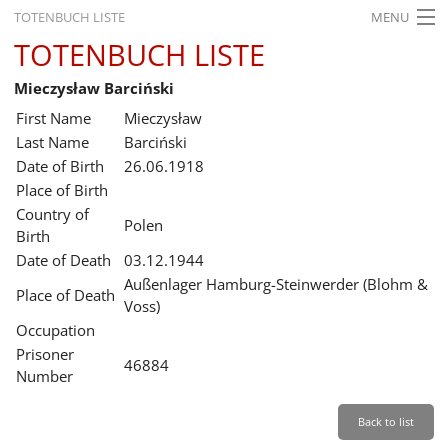
TOTENBUCH LISTE
MENU
TOTENBUCH LISTE
STARTSEITE
Mieczysław Barciński
AUSSTELLUNGEN
First Name
Mieczysław
GESCHICHTE
Last Name
Barciński
Date of Birth
26.06.1918
BILDUNG
Place of Birth
Country of
FORSCHUNG
Polen
Birth
SERVICE
Date of Death
03.12.1944
Außenlager Hamburg-Steinwerder (Blohm &
Place of Death
Back
Leichte Sprache
Gebärdensprache
Leichte Sprache
Voss)
Occupation
Leichte
Prisoner
Sprache
46884
Number
Deutsch
English
Back to list