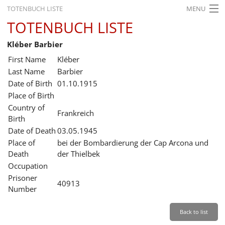
TOTENBUCH LISTE
MENU
TOTENBUCH LISTE
STARTSEITE
Kléber Barbier
AUSSTELLUNGEN
First Name
Kléber
GESCHICHTE
Last Name
Barbier
Date of Birth
01.10.1915
BILDUNG
Place of Birth
Country of
FORSCHUNG
Frankreich
Birth
SERVICE
Date of Death
03.05.1945
Place of
bei der Bombardierung der Cap Arcona und
Back
Leichte Sprache
Gebärdensprache
Leichte Sprache
Death
der Thielbek
Occupation
Leichte
Prisoner
Sprache
40913
Number
Deutsch
English
Back to list