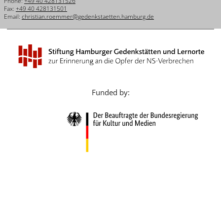
Phone:
+49 40 428131526
Français
Fax:
+49 40 428131501
Email:
christian.roemmer@gedenkstaetten.hamburg.de
Dansk
Español
Italiano
Nederlands
Funded by:
Polski
Português
Türkçe
Yкраїнський
Русский
עברית