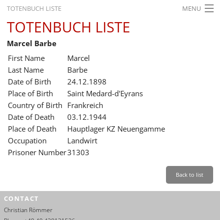
TOTENBUCH LISTE
MENU
TOTENBUCH LISTE
STARTSEITE
Marcel Barbe
AUSSTELLUNGEN
First Name
Marcel
GESCHICHTE
Last Name
Barbe
Date of Birth
24.12.1898
BILDUNG
Place of Birth
Saint Medard-d'Eyrans
Country of Birth
Frankreich
FORSCHUNG
Date of Death
03.12.1944
SERVICE
Place of Death
Hauptlager KZ Neuengamme
Occupation
Landwirt
Back
Leichte Sprache
Gebärdensprache
Leichte Sprache
Prisoner Number
31303
Leichte
Sprache
Back to list
Deutsch
CONTACT
English
Christian Römmer