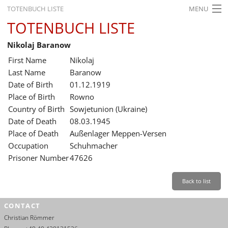
TOTENBUCH LISTE
MENU
TOTENBUCH LISTE
STARTSEITE
Nikolaj Baranow
AUSSTELLUNGEN
First Name
Nikolaj
GESCHICHTE
Last Name
Baranow
Date of Birth
01.12.1919
BILDUNG
Place of Birth
Rowno
Country of Birth
Sowjetunion (Ukraine)
FORSCHUNG
Date of Death
08.03.1945
SERVICE
Place of Death
Außenlager Meppen-Versen
Occupation
Schuhmacher
Back
Leichte Sprache
Gebärdensprache
Leichte Sprache
Prisoner Number
47626
Leichte
Sprache
Back to list
Deutsch
CONTACT
English
Christian Römmer