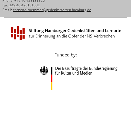
Phone:
+49 40 428131526
Français
Fax:
+49 40 428131501
Email:
christian.roemmer@gedenkstaetten.hamburg.de
Dansk
Español
Italiano
Nederlands
Funded by:
Polski
Português
Türkçe
Yкраїнський
Русский
עברית