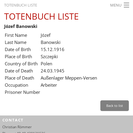
TOTENBUCH LISTE
MENU
TOTENBUCH LISTE
STARTSEITE
Józef Banowski
AUSSTELLUNGEN
First Name
Józef
GESCHICHTE
Last Name
Banowski
Date of Birth
15.12.1916
BILDUNG
Place of Birth
Szczepki
Country of Birth
Polen
FORSCHUNG
Date of Death
24.03.1945
SERVICE
Place of Death
Außenlager Meppen-Versen
Occupation
Arbeiter
Back
Leichte Sprache
Gebärdensprache
Leichte Sprache
Prisoner Number
Leichte
Sprache
Back to list
Deutsch
CONTACT
English
Christian Römmer