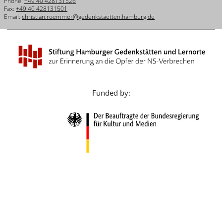
Phone:
+49 40 428131526
Français
Fax:
+49 40 428131501
Email:
christian.roemmer@gedenkstaetten.hamburg.de
Dansk
Español
Italiano
Nederlands
Funded by:
Polski
Português
Türkçe
Yкраїнський
Русский
עברית