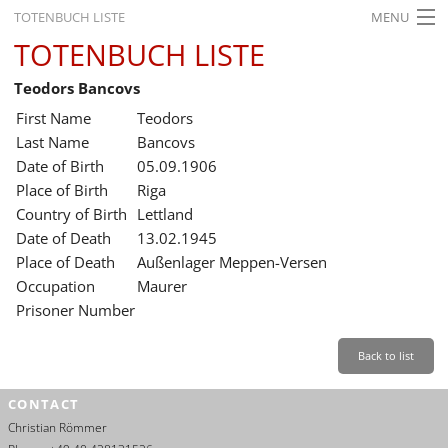
TOTENBUCH LISTE
MENU
TOTENBUCH LISTE
STARTSEITE
Teodors Bancovs
AUSSTELLUNGEN
First Name
Teodors
GESCHICHTE
Last Name
Bancovs
Date of Birth
05.09.1906
BILDUNG
Place of Birth
Riga
Country of Birth
Lettland
FORSCHUNG
Date of Death
13.02.1945
SERVICE
Place of Death
Außenlager Meppen-Versen
Occupation
Maurer
Back
Leichte Sprache
Gebärdensprache
Leichte Sprache
Prisoner Number
Leichte
Sprache
Back to list
Deutsch
CONTACT
English
Christian Römmer