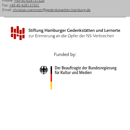
Phone:
+49 40 428131526
Français
Fax:
+49 40 428131501
Email:
christian.roemmer@gedenkstaetten.hamburg.de
Dansk
Español
Italiano
Nederlands
Funded by:
Polski
Português
Türkçe
Yкраїнський
Русский
עברית