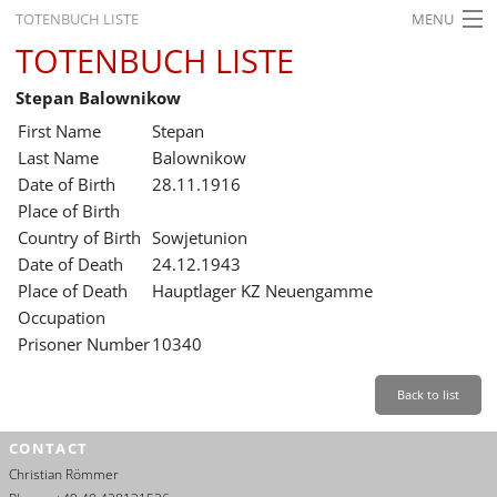
TOTENBUCH LISTE
MENU
TOTENBUCH LISTE
STARTSEITE
Stepan Balownikow
AUSSTELLUNGEN
First Name
Stepan
GESCHICHTE
Last Name
Balownikow
Date of Birth
28.11.1916
BILDUNG
Place of Birth
Country of Birth
Sowjetunion
FORSCHUNG
Date of Death
24.12.1943
SERVICE
Place of Death
Hauptlager KZ Neuengamme
Occupation
Back
Leichte Sprache
Gebärdensprache
Leichte Sprache
Prisoner Number
10340
Leichte
Sprache
Back to list
Deutsch
CONTACT
English
Christian Römmer