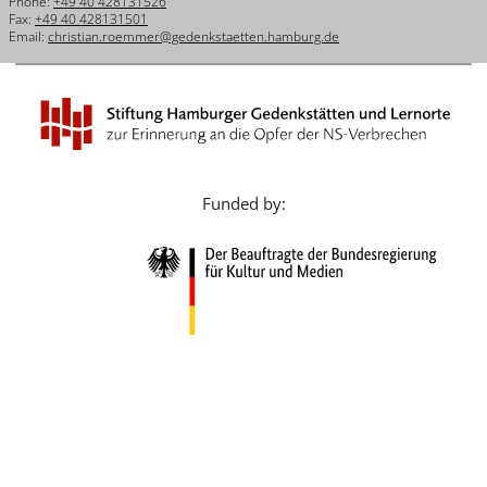
Phone:
+49 40 428131526
Français
Fax:
+49 40 428131501
Email:
christian.roemmer@gedenkstaetten.hamburg.de
Dansk
Español
Italiano
Nederlands
Funded by:
Polski
Português
Türkçe
Yкраїнський
Русский
עברית