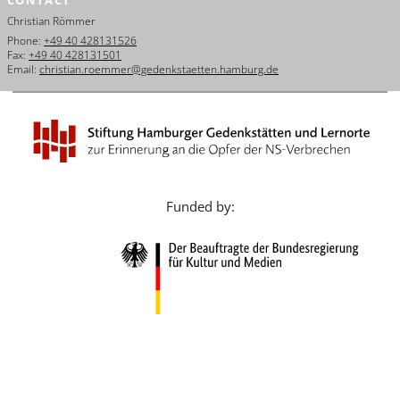
Français
Christian Römmer
Phone:
+49 40 428131526
Dansk
Fax:
+49 40 428131501
Email:
christian.roemmer@gedenkstaetten.hamburg.de
Español
Italiano
Nederlands
Polski
Funded by:
Português
Türkçe
Yкраїнський
Русский
עברית