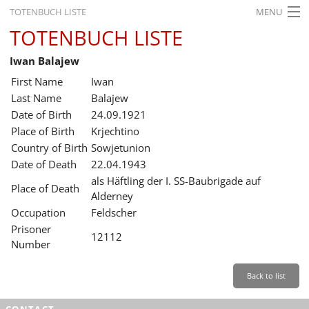
TOTENBUCH LISTE
MENU
TOTENBUCH LISTE
STARTSEITE
Iwan Balajew
AUSSTELLUNGEN
First Name
Iwan
GESCHICHTE
Last Name
Balajew
Date of Birth
24.09.1921
BILDUNG
Place of Birth
Krjechtino
Country of Birth
Sowjetunion
FORSCHUNG
Date of Death
22.04.1943
SERVICE
als Häftling der I. SS-Baubrigade auf
Place of Death
Alderney
Back
Leichte Sprache
Gebärdensprache
Leichte Sprache
Occupation
Feldscher
Prisoner
Leichte
12112
Number
Sprache
Deutsch
Back to list
English
CONTACT