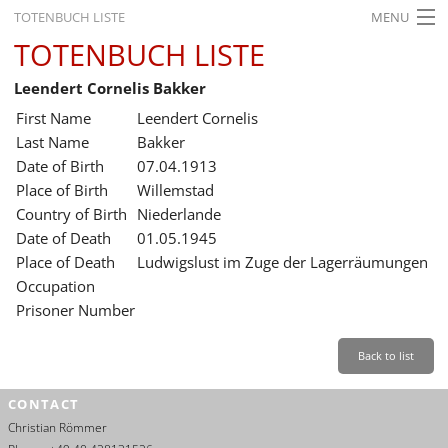
TOTENBUCH LISTE
MENU
TOTENBUCH LISTE
STARTSEITE
Leendert Cornelis Bakker
AUSSTELLUNGEN
First Name
Leendert Cornelis
GESCHICHTE
Last Name
Bakker
Date of Birth
07.04.1913
BILDUNG
Place of Birth
Willemstad
Country of Birth
Niederlande
FORSCHUNG
Date of Death
01.05.1945
SERVICE
Place of Death
Ludwigslust im Zuge der Lagerräumungen
Occupation
Back
Leichte Sprache
Gebärdensprache
Leichte Sprache
Prisoner Number
Leichte
Sprache
Back to list
Deutsch
CONTACT
English
Christian Römmer