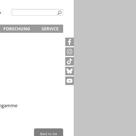
e
FORSCHUNG
SERVICE
Kontakt
5
Archivanfrage
Kurze Information
te
Anfahrt
uengamme
Back to list