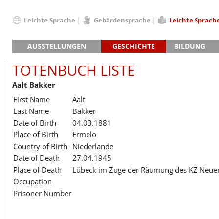
Leichte Sprache
Gebärdensprache
Leichte Sprach
Deutsch
AUSSTELLUNGEN
GESCHICHTE
BILDUNG
English
Hauptausstellung »Zeitspuren«
Das KZ Neuengamme
Français
TOTENBUCH LISTE
Lager-SS
Die Geschichte des Lagers ab 194
Dansk
Aalt Bakker
Klinkerwerk
Die Geschichte der Gedenkstätte
Español
First Name
Aalt
Walther-Werke
Totenbuch
Totenbuch Lis
Italiano
Last Name
Bakker
Gefängnismauer
Nederlands
Date of Birth
04.03.1881
Haus des Gedenkens
Polski
Place of Birth
Ermelo
Português
Country of Birth
Niederlande
Türkçe
Date of Death
27.04.1945
Yкраїнський
Place of Death
Lübeck im Zuge der Räumung des KZ Ne
Occupation
Русский
Prisoner Number
עברית
العربية