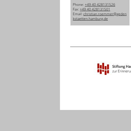
Phone:
+49 40 428131526
Fax:
+49 40 428131501
Email:
christian.roemmer@geden
kstaetten.hamburg.de