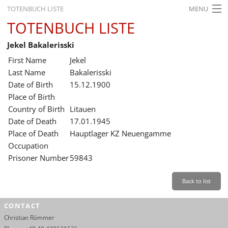
TOTENBUCH LISTE
MENU
TOTENBUCH LISTE
STARTSEITE
Jekel Bakalerisski
AUSSTELLUNGEN
First Name
Jekel
GESCHICHTE
Last Name
Bakalerisski
Date of Birth
15.12.1900
BILDUNG
Place of Birth
Country of Birth
Litauen
FORSCHUNG
Date of Death
17.01.1945
SERVICE
Place of Death
Hauptlager KZ Neuengamme
Occupation
Back
Leichte Sprache
Gebärdensprache
Leichte Sprache
Prisoner Number
59843
Leichte
Sprache
Back to list
Deutsch
CONTACT
English
Christian Römmer