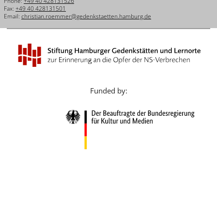
Phone:
+49 40 428131526
Français
Fax:
+49 40 428131501
Email:
christian.roemmer@gedenkstaetten.hamburg.de
Dansk
Español
Italiano
Nederlands
Funded by:
Polski
Português
Türkçe
Yкраїнський
Русский
עברית