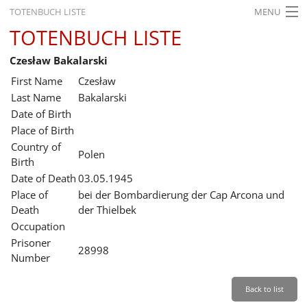
TOTENBUCH LISTE
MENU
TOTENBUCH LISTE
STARTSEITE
Czesław Bakalarski
AUSSTELLUNGEN
First Name
Czesław
GESCHICHTE
Last Name
Bakalarski
Date of Birth
BILDUNG
Place of Birth
Country of
FORSCHUNG
Polen
Birth
SERVICE
Date of Death
03.05.1945
Place of
bei der Bombardierung der Cap Arcona und
Back
Leichte Sprache
Gebärdensprache
Leichte Sprache
Death
der Thielbek
Occupation
Leichte
Prisoner
Sprache
28998
Number
Deutsch
English
Back to list