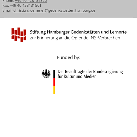
Phone:
+49 40 428131526
Français
Fax:
+49 40 428131501
Email:
christian.roemmer@gedenkstaetten.hamburg.de
Dansk
Español
Italiano
Nederlands
Funded by:
Polski
Português
Türkçe
Yкраїнський
Русский
עברית