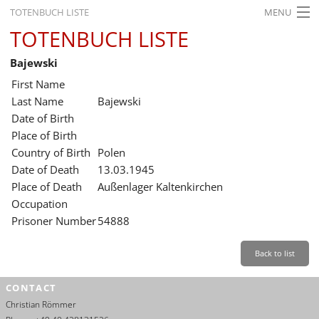
TOTENBUCH LISTE
MENU
TOTENBUCH LISTE
STARTSEITE
Bajewski
AUSSTELLUNGEN
First Name
GESCHICHTE
Last Name
Bajewski
Date of Birth
BILDUNG
Place of Birth
Country of Birth
Polen
FORSCHUNG
Date of Death
13.03.1945
SERVICE
Place of Death
Außenlager Kaltenkirchen
Occupation
Back
Leichte Sprache
Gebärdensprache
Leichte Sprache
Prisoner Number
54888
Leichte
Sprache
Back to list
Deutsch
CONTACT
English
Christian Römmer