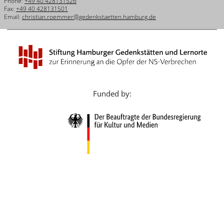
Phone:
+49 40 428131526
Français
Fax:
+49 40 428131501
Email:
christian.roemmer@gedenkstaetten.hamburg.de
Dansk
Español
Italiano
Nederlands
Funded by:
Polski
Português
Türkçe
Yкраїнський
Русский
עברית