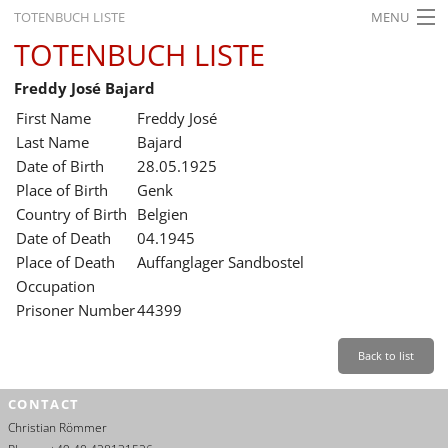
TOTENBUCH LISTE
MENU
TOTENBUCH LISTE
STARTSEITE
Freddy José Bajard
AUSSTELLUNGEN
First Name
Freddy José
GESCHICHTE
Last Name
Bajard
Date of Birth
28.05.1925
BILDUNG
Place of Birth
Genk
Country of Birth
Belgien
FORSCHUNG
Date of Death
04.1945
SERVICE
Place of Death
Auffanglager Sandbostel
Occupation
Back
Leichte Sprache
Gebärdensprache
Leichte Sprache
Prisoner Number
44399
Leichte
Sprache
Back to list
Deutsch
CONTACT
English
Christian Römmer