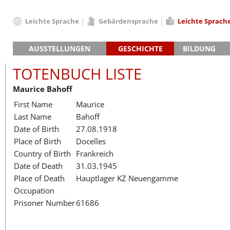
Leichte Sprache
Gebärdensprache
Leichte Sprach
Deutsch
AUSSTELLUNGEN
GESCHICHTE
BILDUNG
English
Hauptausstellung »Zeitspuren«
Das KZ Neuengamme
Français
TOTENBUCH LISTE
Lager-SS
Die Geschichte des Lagers ab 194
Dansk
Maurice Bahoff
Klinkerwerk
Die Geschichte der Gedenkstätte
Español
First Name
Maurice
Walther-Werke
Totenbuch
Totenbuch Lis
Italiano
Last Name
Bahoff
Gefängnismauer
Nederlands
Date of Birth
27.08.1918
Haus des Gedenkens
Polski
Place of Birth
Docelles
Português
Country of Birth
Frankreich
Türkçe
Date of Death
31.03.1945
Yкраїнський
Place of Death
Hauptlager KZ Neuengamme
Occupation
Русский
Prisoner Number
61686
עברית
العربية