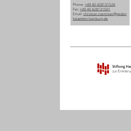
Phone:
+49 40 428131526
Fax:
+49 40 428131501
Email:
christian.roemmer@geden
kstaetten.hamburg.de