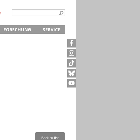
e
FORSCHUNG
SERVICE
Kontakt
5
Archivanfrage
Kurze Information
te
Anfahrt
Back to list