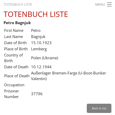
TOTENBUCH LISTE
MENU
TOTENBUCH LISTE
STARTSEITE
Petro Bagnjuk
AUSSTELLUNGEN
First Name
Petro
GESCHICHTE
Last Name
Bagnjuk
Date of Birth
15.10.1923
BILDUNG
Place of Birth
Lemberg
Country of
FORSCHUNG
Polen (Ukraine)
Birth
SERVICE
Date of Death
10.12.1944
Außenlager Bremen-Farge (U-Boot-Bunker
Place of Death
Back
Leichte Sprache
Gebärdensprache
Leichte Sprache
Valentin)
Occupation
Leichte
Prisoner
Sprache
37796
Number
Deutsch
English
Back to list