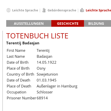
Leichte Sprache
Gebärdensprache
Leichte Sprach
Deutsch
AUSSTELLUNGEN
GESCHICHTE
BILDUNG
English
Hauptausstellung »Zeitspuren«
Das KZ Neuengamme
Français
TOTENBUCH LISTE
Lager-SS
Die Geschichte des Lagers ab 194
Dansk
Terentij Badasjan
Klinkerwerk
Die Geschichte der Gedenkstätte
Español
First Name
Terentij
Walther-Werke
Totenbuch
Totenbuch Lis
Italiano
Last Name
Badasjan
Gefängnismauer
Nederlands
Date of Birth
14.05.1922
Haus des Gedenkens
Polski
Place of Birth
Osny
Português
Country of Birth
Sowjetunion
Türkçe
Date of Death
01.03.1945
Yкраїнський
Place of Death
Außenlager in Hamburg
Occupation
Schlosser
Русский
Prisoner Number
68914
עברית
العربية