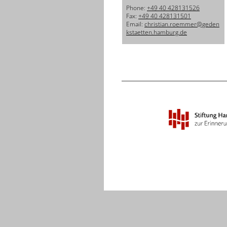
Phone:
+49 40 428131526
Fax:
+49 40 428131501
Email:
christian.roemmer@geden
kstaetten.hamburg.de