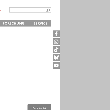
e
FORSCHUNG
SERVICE
Kontakt
5
Archivanfrage
Kurze Information
te
Anfahrt
Back to list