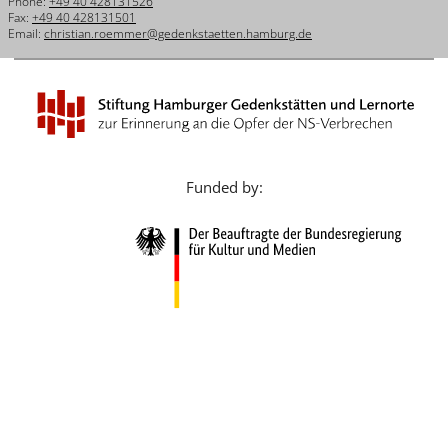
Phone:
+49 40 428131526
Français
Fax:
+49 40 428131501
Email:
christian.roemmer@gedenkstaetten.hamburg.de
Dansk
Español
Italiano
Nederlands
Funded by:
Polski
Português
Türkçe
Yкраїнський
Русский
עברית