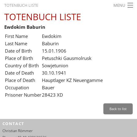
TOTENBUCH LISTE
MENU
TOTENBUCH LISTE
STARTSEITE
Ewdokim Baburin
AUSSTELLUNGEN
First Name
Ewdokim
GESCHICHTE
Last Name
Baburin
Date of Birth
15.01.1906
BILDUNG
Place of Birth
Petuschki Gausmolrusk
Country of Birth
Sowjetunion
FORSCHUNG
Date of Death
30.10.1941
SERVICE
Place of Death
Hauptlager KZ Neuengamme
Occupation
Bauer
Back
Leichte Sprache
Gebärdensprache
Leichte Sprache
Prisoner Number
28423 XD
Leichte
Sprache
Back to list
Deutsch
CONTACT
English
Christian Römmer