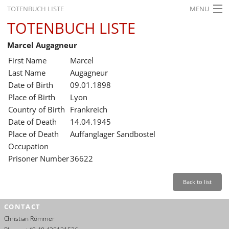
TOTENBUCH LISTE
MENU
TOTENBUCH LISTE
STARTSEITE
Marcel Augagneur
AUSSTELLUNGEN
First Name
Marcel
GESCHICHTE
Last Name
Augagneur
Date of Birth
09.01.1898
BILDUNG
Place of Birth
Lyon
Country of Birth
Frankreich
FORSCHUNG
Date of Death
14.04.1945
SERVICE
Place of Death
Auffanglager Sandbostel
Occupation
Back
Leichte Sprache
Gebärdensprache
Leichte Sprache
Prisoner Number
36622
Leichte
Sprache
Back to list
Deutsch
CONTACT
English
Christian Römmer