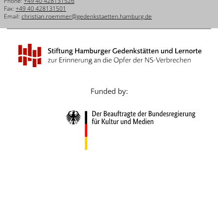
Phone:
+49 40 428131526
Français
Fax:
+49 40 428131501
Email:
christian.roemmer@gedenkstaetten.hamburg.de
Dansk
Español
Italiano
Nederlands
Funded by:
Polski
Português
Türkçe
Yкраїнський
Русский
עברית