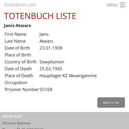
TOTENBUCH LISTE
MENU
TOTENBUCH LISTE
STARTSEITE
Janis Atwars
AUSSTELLUNGEN
First Name
Janis
GESCHICHTE
Last Name
Atwars
Date of Birth
23.01.1908
BILDUNG
Place of Birth
Country of Birth
Sowjetunion
FORSCHUNG
Date of Death
25.02.1945
SERVICE
Place of Death
Hauptlager KZ Neuengamme
Occupation
Back
Leichte Sprache
Gebärdensprache
Leichte Sprache
Prisoner Number
55168
Leichte
Sprache
Back to list
Deutsch
CONTACT
English
Christian Römmer