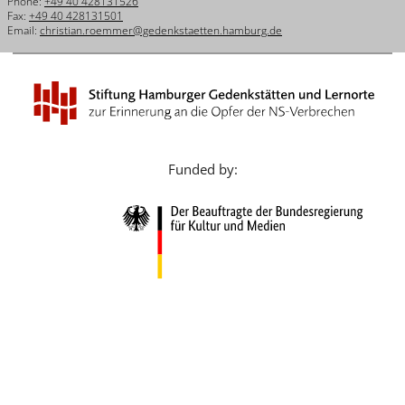
Phone:
+49 40 428131526
Français
Fax:
+49 40 428131501
Email:
christian.roemmer@gedenkstaetten.hamburg.de
Dansk
Español
Italiano
Nederlands
Funded by:
Polski
Português
Türkçe
Yкраїнський
Русский
עברית